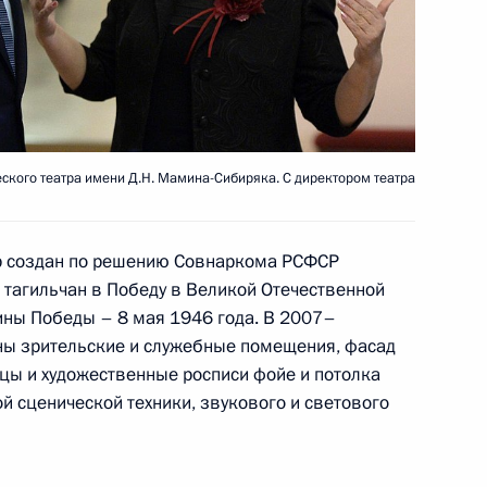
в на освещение ежегодного
му Собранию
кого театра имени Д.Н. Мамина-Сибиряка. С директором театра
р создан по решению Совнаркома РСФСР
 тагильчан в Победу в Великой Отечественной
щины Победы – 8 мая 1946 года. В 2007–
ональной безопасности
ны зрительские и служебные помещения, фасад
 преступных и иных
цы и художественные росписи фойе и потолка
менении специальных
й сценической техники, звукового и светового
урции