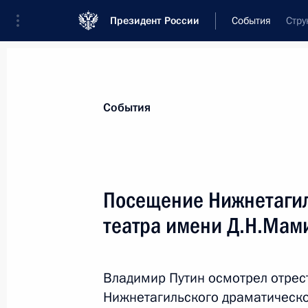
Президент России
События
Стру
Президент
Администрация
Государст
Новости
Стенограммы
Поездки
Те
События
Показа
Посещение Нижнетагил
театра имени Д.Н.Мам
Встреча с Федеральным канцлером
и Председателем Еврокомиссии Ж
30 ноября 2015 года, 18:25
Париж
Владимир Путин осмотрел отре
Нижнетагильского драматическо