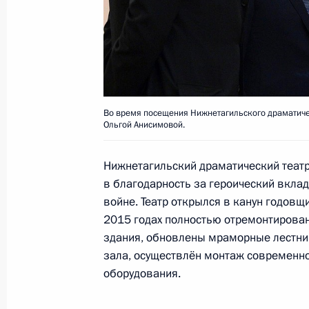
30 ноября 2015 года, 12:50
Открыта аккредитация журналисто
Послания Президента Федерально
Во время посещения Нижнетагильского драматичес
30 ноября 2015 года, 09:00
Ольгой Анисимовой.
Нижнетагильский драматический теат
в благодарность за героический вклад
28 ноября 2015 года, суббота
войне. Театр открылся в канун годов
Указ о мерах по обеспечению наци
2015 годах полностью отремонтирова
России и защите граждан России от
здания, обновлены мраморные лестни
противоправных действий и о при
зала, осуществлён монтаж современно
экономических мер в отношении Т
оборудования.
28 ноября 2015 года, 20:15