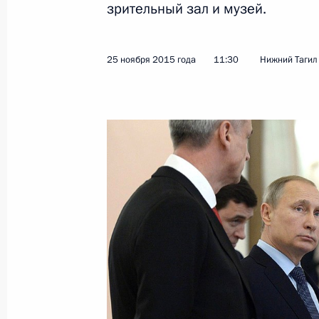
зрительный зал и музей.
Встреча с Председателем КНР Си 
30 ноября 2015 года, 17:30
Париж
25 ноября 2015 года
11:30
Нижний Тагил
Встреча с Президентом США Бара
30 ноября 2015 года, 16:55
Париж
Конференция стран – участниц Ра
по вопросам изменения климата
30 ноября 2015 года, 16:00
Париж
Соболезнования в связи с кончин