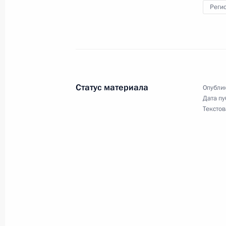
Реги
Совещание о финансовом обеспеч
деятельности
26 ноября 2015 года, 17:15
Москва, Кремль
Статус материала
Опублик
Дата пу
Текстов
Вручение верительных грамот През
26 ноября 2015 года, 14:00
Москва, Кремль
25 ноября 2015 года, среда
Открытие Президентского центра 
25 ноября 2015 года, 17:00
Екатеринбург