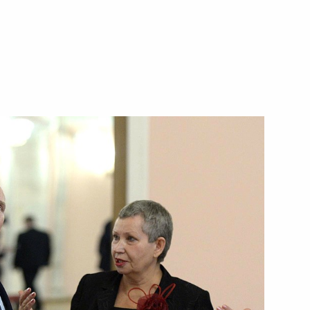
Цзиньпином
1
ком Обамой
2
мочной конвенции ООН
6
6м
ой Эльдара Рязанова