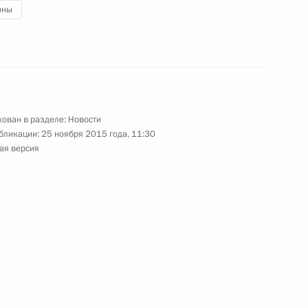
оны
ении космической
1
ован в разделе:
Новости
бликации:
25 ноября 2015 года, 11:30
ая версия
иденту России
17
9м
Бориса Ельцина
9
17м