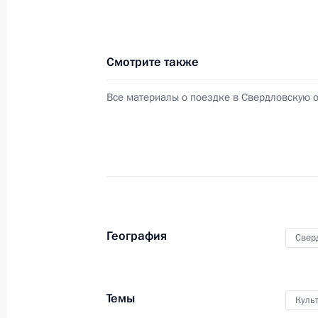
27 ноября 2015 года, пятница
Смотрите также
Встреча с активом Общероссийско
Все материалы о поездке в Свердловскую 
27 ноября 2015 года, 17:15
Московская обл
Совещание с постоянными членами
27 ноября 2015 года, 13:00
Московская обл
География
Свер
26 ноября 2015 года, четверг
Встреча с Президентом Франции Ф
Темы
Куль
26 ноября 2015 года, 22:20
Москва, Кремль