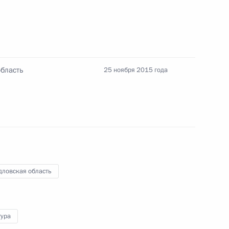
го народного фронта
:
7
область
25 ноября 2015 года
асть, Ново-Огарёво
 Совета Безопасности
2
асть, Ново-Огарёво
дловская область
рансуа Олландом
6
тура