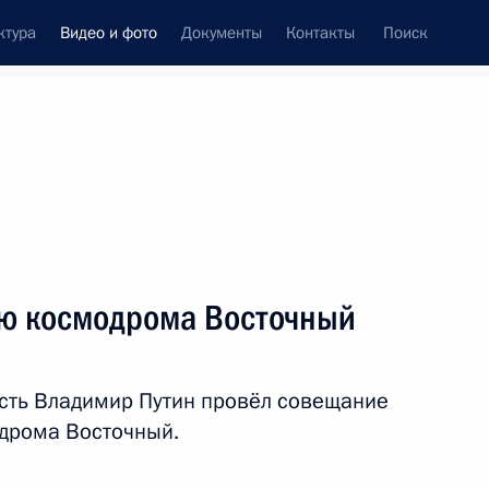
ктура
Видео и фото
Документы
Контакты
Поиск
си
ия, встречи
Встречи со СМИ
октябрь, 2015
ть следующие материалы
ю космодрома Восточный
Заседание Совета глав
асть Владимир Путин провёл совещание
государств СНГ
одрома Восточный.