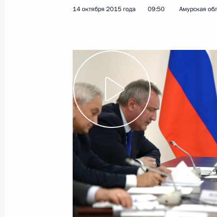
рыбохозяйственного
14 октября 2015 года
09:50
Амурская об
комплекса
19 октября 2015 года
Видео, 9 мин.
Заявления для прессы
по завершении российско-