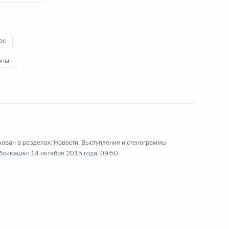
Ночной хоккейной лиги
ос
7 октября 2015 года
Видео, 2 мин.
оны
ован в разделах:
Новости
,
Выступления и стенограммы
бликации:
14 октября 2015 года, 09:50