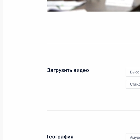
казахстанских переговоров
15 октября 2015 года
Видео, 13 мин.
Загрузить видео
Высо
Станд
Интервью Владимиру
География
Амур