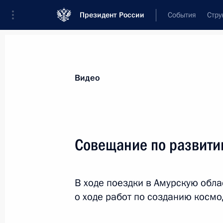
Президент России
События
Стру
Видеозаписи
Фотографии
Аудиозапи
Все материалы
Выступления
Совещан
Видео
Показа
Совещание по развити
Заседание президиума
В ходе поездки в Амурскую обл
Госсовета по вопросам
о ходе работ по созданию косм
развития