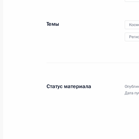
Соловьёву
Темы
Косм
12 октября 2015 года
Видео, 21 мин.
Реги
Статус материала
Опублик
Дата пу