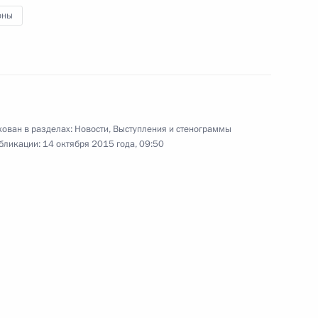
оны
ь
к
ован в разделах:
Новости
,
Выступления и стенограммы
о вопросам развития
4
9м
бликации:
14 октября 2015 года, 09:50
асть, Ново-Огарёво
экономического совета
7