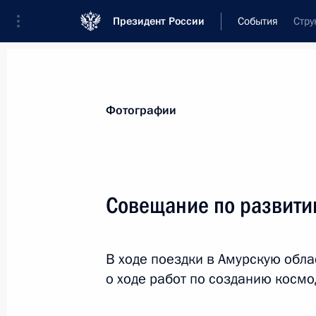
Президент России
События
Стру
Президент
Администрация
Государст
Новости
Стенограммы
Поездки
Те
Фотографии
Показа
Совещание по развити
Телефонный разговор с Президент
Эрдоганом
В ходе поездки в Амурскую обл
21 октября 2015 года, 15:45
о ходе работ по созданию косм