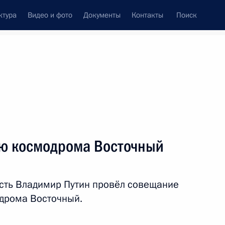
ктура
Видео и фото
Документы
Контакты
Поиск
венный Совет
Совет Безопасности
Комиссии и советы
леграммы
Сведения о Президенте
октябрь, 2015
ть следующие материалы
ю космодрома Восточный
ом Турции Реджепом Тайипом
асть Владимир Путин провёл совещание
одрома Восточный.