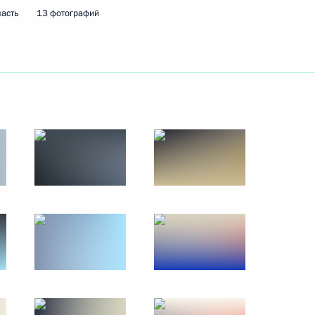
ласть
13 фотографий
ой сессии дискуссионного
ции олимпийцев
9
6м
аром Асадом
11
7м
ь
 юбилеем