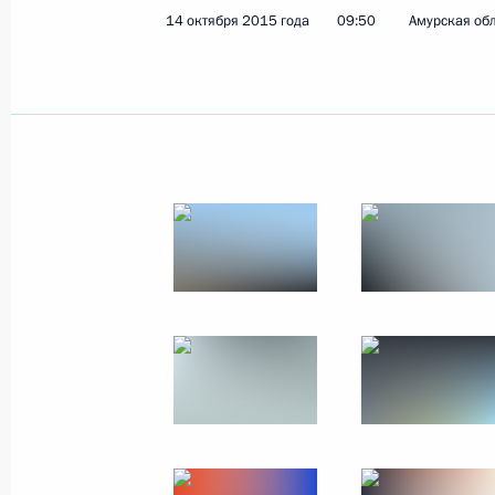
14 октября 2015 года
09:50
Амурская об
Президент примет участие в итогов
клуба «Валдай»
21 октября 2015 года, 15:15
Первый форум Всемирной ассоциа
21 октября 2015 года, 14:45
Москва
Встреча с Президентом Сирии Баш
21 октября 2015 года, 09:40
Москва, Кремл
Поздравление Никите Михалкову с