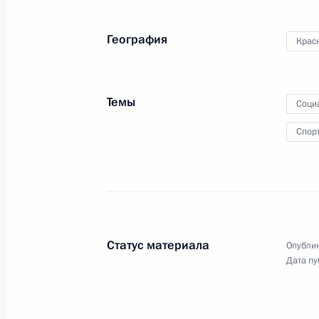
6 октября 2015 года
Аудио, 5 мин.
География
Крас
Темы
Соци
Спор
Статус материала
Опублик
Совещание с членами
Дата пу
Правительства