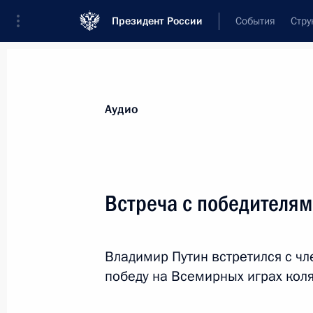
Президент России
События
Стру
Видеозаписи
Фотографии
Аудиозапи
Все материалы
Выступления
Совещан
Аудио
Показа
Встреча с победителя
Инвестиционный форум
Владимир Путин встретился с ч
«Россия зовёт!»
победу на Всемирных играх коля