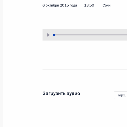
6 октября 2015 года
13:50
Сочи
13 октября 2015 года
Аудио, 11 мин.
Загрузить аудио
mp3,
Встреча с победителями
Всемирных игр IWAS 2015