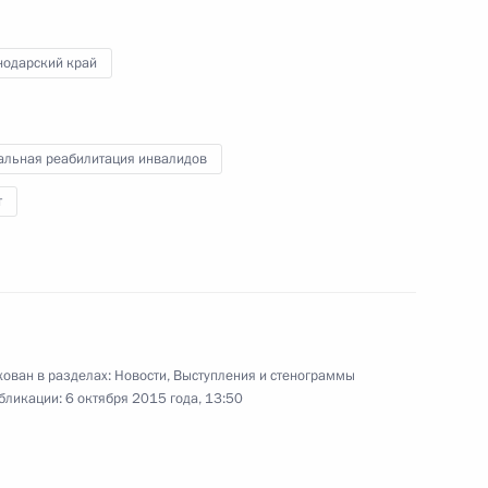
1 октября 2015 года
Аудио, 7 мин.
нодарский край
Владимир Путин провёл заседание
Совета по развитию гражданского
общества и правам человека.
альная реабилитация инвалидов
т
ован в разделах:
Новости
,
Выступления и стенограммы
Совещание по развитию
бликации:
6 октября 2015 года, 13:50
микроэлектроники