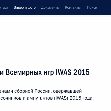
ктура
Видео и фото
Документы
Контакты
Поиск
си
ия, встречи
Встречи со СМИ
октябрь, 2015
ть следующие материалы
ми Всемирных игр IWAS 2015
Встреча с лауреатами
ленами сборной России, одержавшей
всероссийского конкурса
сочников и ампутантов (IWAS) 2015 года.
«Учитель года России»