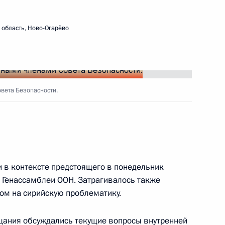
ктроники
4
6м
область, Ново-Огарёво
ласть, Ново-Огарёво
у Чарли Роузу для
:
3
вета Безопасности.
ласть, Ново-Огарёво
 в контексте предстоящего в понедельник
5
22м
 Генассамблеи ООН. Затрагивалось также
ом на сирийскую проблематику.
ещания обсуждались текущие вопросы внутренней