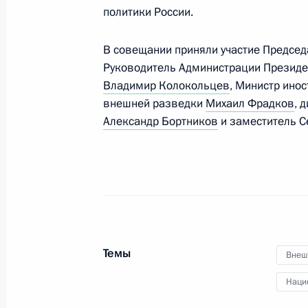
Встреча с Президентом США Бара
политики России.
29 сентября 2015 года, 00:20
Нью-Йорк
В совещании приняли участие Председ
Руководитель Администрации Презид
Владимир Колокольцев
, Министр ино
28 сентября 2015 года, понедельн
внешней разведки
Михаил Фрадков
, 
Встреча с Премьер-министром Япо
Александр Бортников
и заместитель С
28 сентября 2015 года, 23:10
Нью-Йорк
Встреча с Президентом Ирана Хаса
28 сентября 2015 года, 22:45
Нью-Йорк
Темы
Внеш
Наци
Владимир Путин провёл ряд встреч 