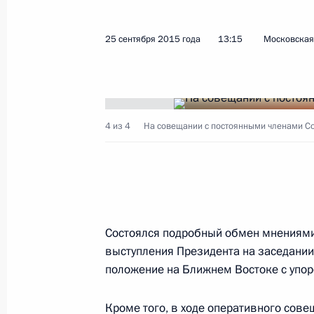
Совещание по развитию микроэле
25 сентября 2015 года
13:15
Московская 
29 сентября 2015 года, 17:20
Московская об
Интервью американскому журналист
4 из 4
На совещании с постоянными членами Со
телеканалов CBS и PBS
29 сентября 2015 года, 06:00
Московская об
Ответы на вопросы журналистов
Состоялся подробный обмен мнениями
выступления Президента на заседании
29 сентября 2015 года, 02:20
Нью-Йорк
положение на Ближнем Востоке с упор
Кроме того, в ходе оперативного сов