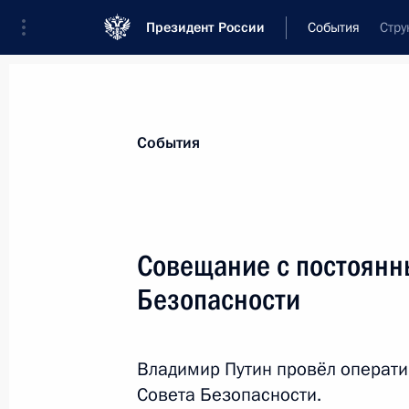
Президент России
События
Стру
Президент
Администрация
Государст
Новости
Стенограммы
Поездки
Те
События
Показа
Совещание с постоянн
Безопасности
29 сентября 2015 года, вторник
Совещание с постоянными членами
Владимир Путин провёл операт
29 сентября 2015 года, 21:50
Московская об
Совета Безопасности.