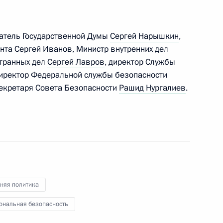
ком Обамой
9
атель Государственной Думы
Сергей Нарышкин
,
ента
Сергей Иванов
, Министр внутренних дел
странных дел
Сергей Лавров
, директор Службы
ик
директор Федеральной службы безопасности
нии Синдзо Абэ
екретаря Совета Безопасности
Рашид Нургалиев
.
1
ном Рухани
5
няя политика
ональная безопасность
на полях сессии