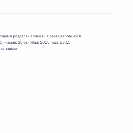
ован в разделах:
Новости
,
Совет Безопасности
ка Хайдаром Абади
1
бликации:
25 сентября 2015 года, 13:15
ая версия
венного Совета и Совета
3
м ООН Пан Ги Муном
4