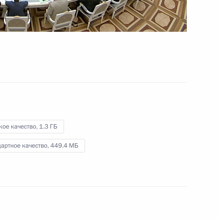
и Забайкальского края
26 июня 2015 года
Видео, 45 мин.
кое качество,
1.3 ГБ
артное качество,
449.4 МБ
Совещание с членами