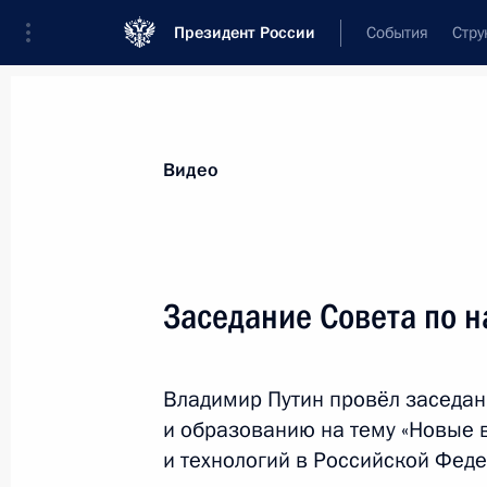
Президент России
События
Стру
Видеозаписи
Фотографии
Аудиозапи
Все материалы
Выступления
Совещан
Видео
Показа
Заседание Совета по н
Заседание Совета
Владимир Путин провёл заседан
Безопасности
и образованию на тему «Новые 
и технологий в Российской Феде