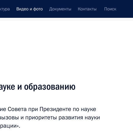
ктура
Видео и фото
Документы
Контакты
Поиск
си
ия, встречи
Встречи со СМИ
июль, 2015
ть следующие материалы
ауке и образованию
Гала-концерт лауреатов XV
ие Совета при Президенте по науке
Международного конкурса
вызовы и приоритеты развития науки
имени П.И.Чайковского
рации».