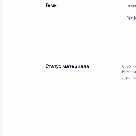
военных вузов
Темы
Наук
Проф
25 июня 2015 года
Видео, 7 мин.
Статус материала
Опублик
Комисс
Дата пу