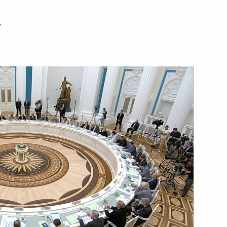
2 июля 2015 года
Видео, 5 мин.
ь
Совещание по ликвидации
последствий пожаров
на территории Хакасии