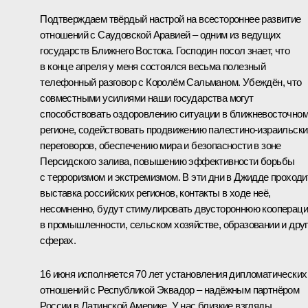
Подтверждаем твёрдый настрой на всестороннее развитие
отношений с Саудовской Аравией – одним из ведущих
государств Ближнего Востока. Господин посол знает, что
в конце апреля у меня состоялся весьма полезный
телефонный разговор с Королём Сальманом. Убеждён, что
совместными усилиями наши государства могут
способствовать оздоровлению ситуации в ближневосточно
регионе, содействовать продвижению палестино-израильски
переговоров, обеспечению мира и безопасности в зоне
Персидского залива, повышению эффективности борьбы
с терроризмом и экстремизмом. В эти дни в Джидде проходи
выставка российских регионов, контакты в ходе неё,
несомненно, будут стимулировать двустороннюю кооперац
в промышленности, сельском хозяйстве, образовании и дру
сферах.
16 июня исполняется 70 лет установления дипломатических
отношений с Республикой Эквадор – надёжным партнёром
России в Латинской Америке. У нас близкие взгляды