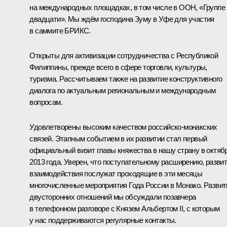
на международных площадках, в том числе в ООН, «
Группе
двадцати
». Мы ждём господина Зуму в Уфе для участия
в саммите БРИКС.
Открыты для активизации сотрудничества с Республикой
Филиппины, прежде всего в сфере торговли, культуры,
туризма. Рассчитываем также на развитие конструктивного
диалога по актуальным региональным и международным
вопросам.
Удовлетворены высоким качеством российско-монакских
связей. Этапным событием в их развитии стал первый
официальный визит главы княжества в нашу страну в октяб
2013 года. Уверен, что поступательному расширению, разви
взаимодействия послужат проходящие в эти месяцы
многочисленные мероприятия Года России в Монако. Развит
двусторонних отношений мы обсуждали позавчера
в телефонном разговоре с Князем Альбертом II, с которым
у нас поддерживаются регулярные контакты.