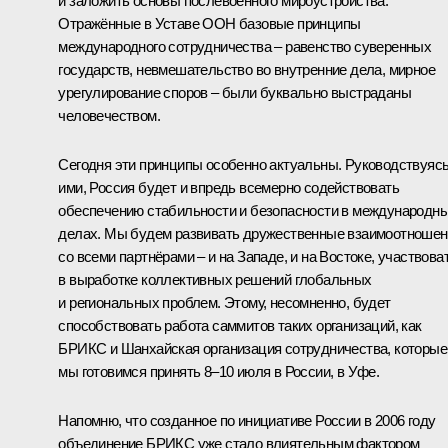
и заложить основы послевоенного мироустройства.
Отражённые в Уставе ООН базовые принципы
международного сотрудничества – равенство суверенных
государств, невмешательство во внутренние дела, мирное
урегулирование споров – были буквально выстраданы
человечеством.
Сегодня эти принципы особенно актуальны. Руководствуяс
ими, Россия будет и впредь всемерно содействовать
обеспечению стабильности и безопасности в международн
делах. Мы будем развивать дружественные взаимоотношен
со всеми партнёрами – и на Западе, и на Востоке, участвова
в выработке коллективных решений глобальных
и региональных проблем. Этому, несомненно, будет
способствовать работа саммитов таких организаций, как
БРИКС
и
Шанхайская организация сотрудничества
, которые
мы готовимся принять 8–10 июля в России, в Уфе.
Напомню, что созданное по инициативе России в 2006 году
объединение БРИКС уже стало влиятельным фактором