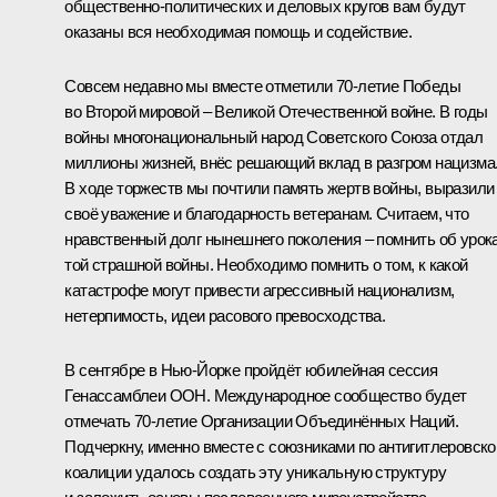
общественно-политических и деловых кругов вам будут
оказаны вся необходимая помощь и содействие.
Совсем недавно мы вместе отметили 70-летие Победы
во Второй мировой – Великой Отечественной войне. В годы
войны многонациональный народ Советского Союза отдал
миллионы жизней, внёс решающий вклад в разгром нацизма
В ходе торжеств мы почтили память жертв войны, выразили
своё уважение и благодарность ветеранам. Считаем, что
нравственный долг нынешнего поколения – помнить об урок
той страшной войны. Необходимо помнить о том, к какой
катастрофе могут привести агрессивный национализм,
нетерпимость, идеи расового превосходства.
В сентябре в Нью-Йорке пройдёт юбилейная сессия
Генассамблеи ООН. Международное сообщество будет
отмечать 70-летие Организации Объединённых Наций.
Подчеркну, именно вместе с союзниками по антигитлеровско
коалиции удалось создать эту уникальную структуру