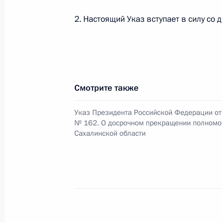
2. Настоящий Указ вступает в силу со 
30 марта 2015 года, понедельник
Встреча с главой Российского фон
Кириллом Дмитриевым
30 марта 2015 года, 20:45
Москва, Кремль
Смотрите также
Указ Президента Российской Федерации от 
№ 162. О досрочном прекращении полномо
Телефонный разговор с Президент
Сахалинской области
Каримовым
30 марта 2015 года, 17:15
Рабочая встреча с Заместителем П
Александром Хлопониным