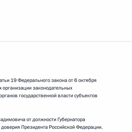
 Совета Безопасности
1
сть, Ново-Огарёво
тстве по делам
татьи 19 Федерального закона от 6 октября
х организации законодательных
органов государственной власти субъектов
Правительства Дмитрием
1
адимовича от должности Губернатора
сть, Ново-Огарёво
ой доверия Президента Российской Федерации.