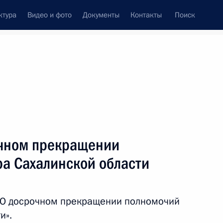
ктура
Видео и фото
Документы
Контакты
Поиск
венный Совет
Совет Безопасности
Комиссии и советы
леграммы
Сведения о Президенте
март, 2015
ть следующие материалы
очном прекращении
ра Сахалинской области
м компании «Аэрофлот»
3
 «О досрочном прекращении полномочий
и».