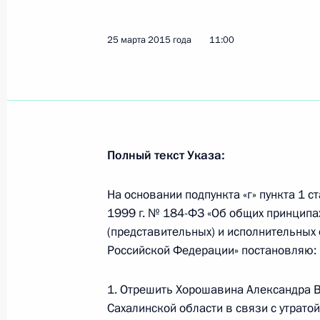
25 марта 2015 года
11:00
Совещание с постоянными членами
31 марта 2015 года, 19:30
Московская обла
Подписан Указ о Федеральном аген
Полный текст Указа:
национальностей
31 марта 2015 года, 19:00
На основании подпункта «г» пункта 1 с
1999 г. № 184-ФЗ «Об общих принципа
(представительных) и исполнительных 
Российской Федерации» постановляю:
Рабочая встреча с Председателем 
Медведевым
1. Отрешить Хорошавина Александра В
31 марта 2015 года, 18:45
Московская обла
Сахалинской области в связи с утрат