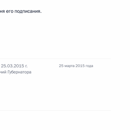
дня его подписания.
да прямых инвестиций
3
25.03.2015 г.
25 марта 2015 года
чий Губернатора
ом Узбекистана Исламом
редседателя Правительства
3