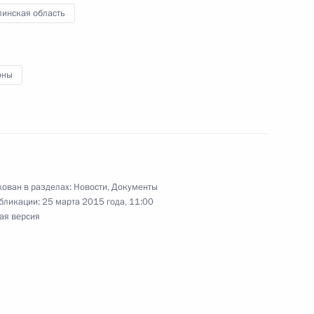
линская область
оны
победой на выборах
ского хозяйства Николаем
ован в разделах:
Новости
,
Документы
3
бликации:
25 марта 2015 года, 11:00
ая версия