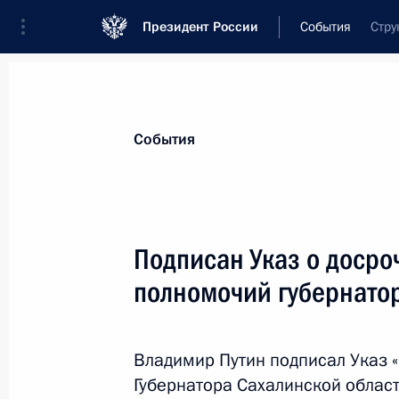
Президент России
События
Стру
Президент
Администрация
Государст
Новости
Стенограммы
Поездки
Те
События
Показа
Подписан Указ о доср
полномочий губернато
31 марта 2015 года, вторник
Встреча с генеральным директоро
Виталием Савельевым
Владимир Путин подписал Указ
Губернатора Сахалинской област
31 марта 2015 года, 23:00