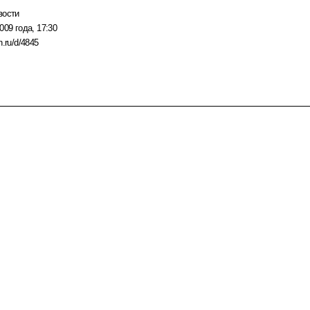
вости
009 года, 17:30
n.ru/d/4845