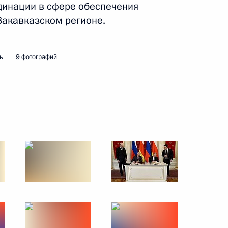
динации в сфере обеспечения
27 апреля 2015 года
9 фото
Закавказском регионе.
ь
9 фотографий
Встреча с Президентом
Южной Осетии Леонидом
Тибиловым