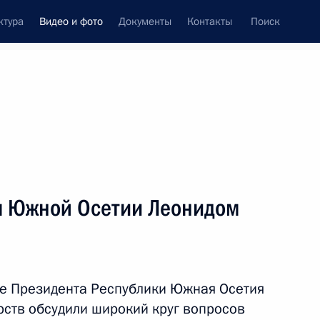
ктура
Видео и фото
Документы
Контакты
Поиск
си
встречи
Церемонии
апрель, 2015
ть следующие материалы
м Южной Осетии Леонидом
Заседание попечительского
совета Русского
ле Президента Республики Южная Осетия
географического общества
рств обсудили широкий круг вопросов