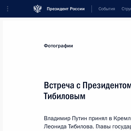
Президент России
События
Стру
Видеозаписи
Фотографии
Аудиозапи
Все материалы
Поездки
Совещания, 
Фотографии
Показа
Встреча с Президенто
Тибиловым
Встреча со студентами
Высшей школы
Владимир Путин принял в Крем
менеджмента СПбГУ
Леонида Тибилова. Главы госуда