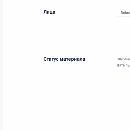
Лица
Тиби
Статус материала
Опублик
Дата пу