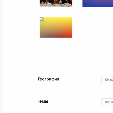
27 апреля 2015 года
6 фото
География
Южна
Большая пресс-конфе
Темы
Внеш
18 декабря 2014 года
Москва
30 ф