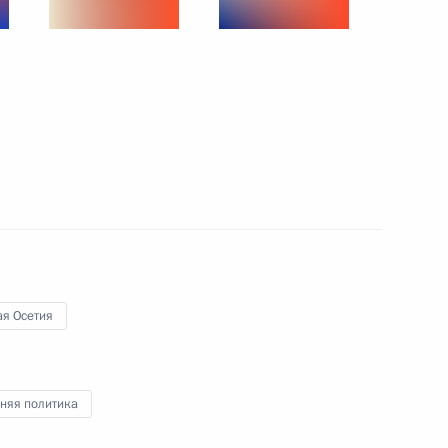
18 марта 2015 года
9 фото
я Осетия
ренция Владимира Путина
няя политика
ото