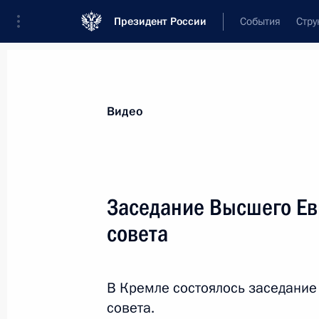
Президент России
События
Стру
Видеозаписи
Фотографии
Аудиозапи
Все материалы
Выступления
Совещан
Видео
Показа
Заседание Высшего Ев
совета
Новогоднее обращение
к гражданам России
В Кремле состоялось заседание
совета.