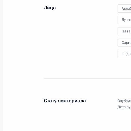
на пленарном заседании
Лица
Атам
Совета коллективной
безопасности ОДКБ
Лука
Наза
23 декабря 2014 года
Видео, 3 мин.
Сарг
Ещё 
Статус материала
Опублик
Дата пу