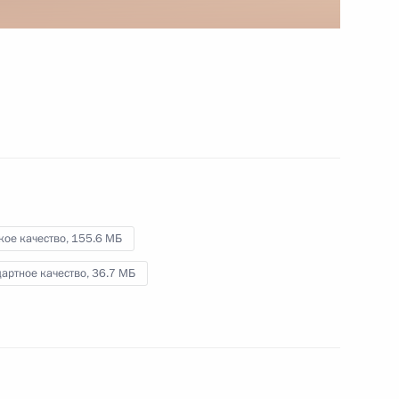
экономического совета
23 декабря 2014 года
Видео, 7 мин.
кое качество,
155.6 МБ
артное качество,
36.7 МБ
Выступление на заседании