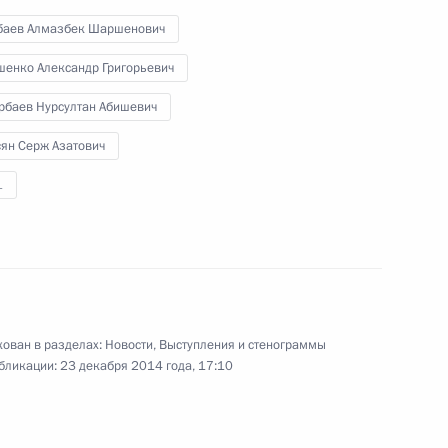
Совета коллективной
баев Алмазбек Шаршенович
безопасности ОДКБ в узком
составе
шенко Александр Григорьевич
рбаев Нурсултан Абишевич
23 декабря 2014 года
Видео, 6 мин.
сян Серж Азатович
1
ован в разделах:
Новости
,
Выступления и стенограммы
бликации:
23 декабря 2014 года, 17:10