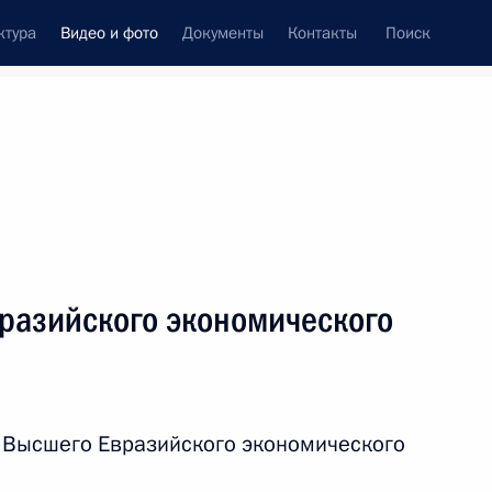
ктура
Видео и фото
Документы
Контакты
Поиск
си
ия, встречи
Встречи со СМИ
декабрь, 2014
ть следующие материалы
разийского экономического
Новогодний приём в Кремле
 Высшего Евразийского экономического