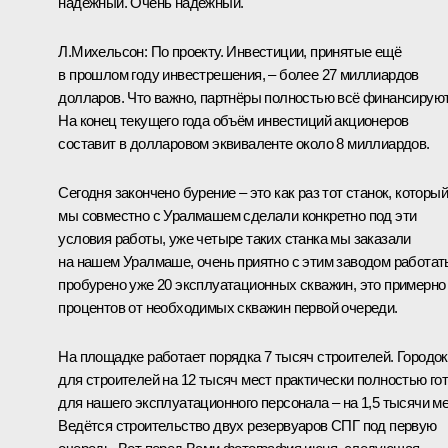
надёжный. Очень надёжный.
Л.Михельсон:
По проекту. Инвестиции, принятые ещё
в прошлом году инвестрешения, – более 27 миллиардов
долларов. Что важно, партнёры полностью всё финансируют
На конец текущего года объём инвестиций акционеров
составит в долларовом эквиваленте около 8 миллиардов.
Сегодня закончено бурение – это как раз тот станок, который
мы совместно с Уралмашем сделали конкретно под эти
условия работы, уже четыре таких станка мы заказали
на нашем Уралмаше, очень приятно с этим заводом работать
пробурено уже 20 эксплуатационных скважин, это примерно
процентов от необходимых скважин первой очереди.
На площадке работает порядка 7 тысяч строителей. Городок
для строителей на 12 тысяч мест практически полностью гот
для нашего эксплуатационного персонала – на 1,5 тысячи ме
Ведётся строительство двух резервуаров СПГ под первую