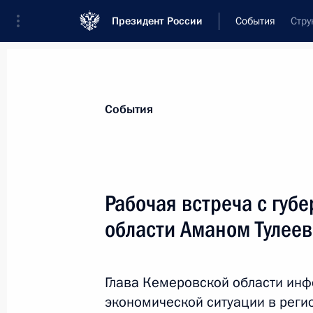
Президент России
События
Стру
Президент
Администрация
Государст
Новости
Стенограммы
Поездки
Те
События
Показа
Рабочая встреча с губ
области Аманом Тулее
Встреча с Александрой Пахмутово
4 ноября 2014 года, 18:00
Москва, Кремль
Глава Кемеровской области инф
экономической ситуации в регио