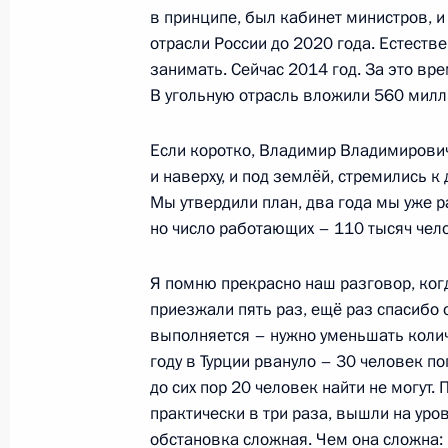
в принципе, был кабинет министров, и
Телефонный разговор с Ангелой М
отрасли России до 2020 года. Естеств
и Петром Порошенко
занимать. Сейчас 2014 год. За это вр
В угольную отрасль вложили 560 милл
31 октября 2014 года, 14:00
Если коротко, Владимир Владимирович
и наверху, и под землёй, стремились к
Приветствие участникам, организа
Мы утвердили план, два года мы уже 
Русского географического обществ
но число работающих – 110 тысяч чел
31 октября 2014 года, 10:50
Я помню прекрасно наш разговор, когд
приезжали пять раз, ещё раз спасибо о
выполняется – нужно уменьшать колич
Встреча с председателем правлен
году в Турции рвануло – 30 человек по
Леонидом Михельсоном
до сих пор 20 человек найти не могут
31 октября 2014 года, 09:00
Москва, Кремл
практически в три раза, вышли на уро
обстановка сложная. Чем она сложна: ц