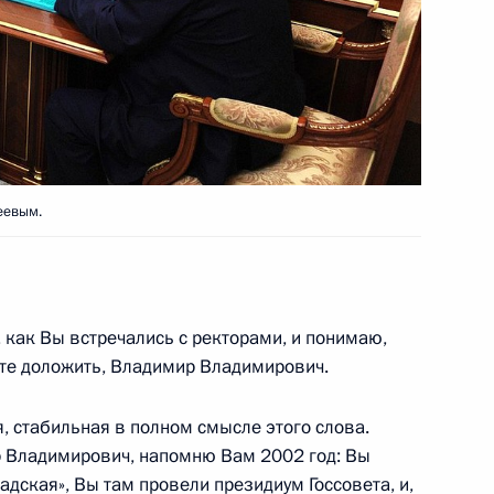
льным представителем
 странам Африки
еевым.
 Совета Безопасности
1
ь
, как Вы встречались с ректорами, и понимаю,
ыми на высшие командные
те доложить, Владимир Владимирович.
5
8м
, стабильная в полном смысле этого слова.
ь
ир Владимирович, напомню Вам 2002 год: Вы
адская», Вы там провели президиум Госсовета, и,