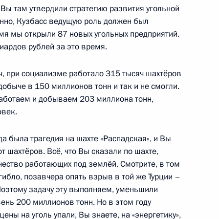
 Вы там утвердили стратегию развития угольной
еркель, Франсуа Олландом
енно, Кузбасс ведущую роль должен был
емя мы открыли 87 новых угольных предприятий.
иардов рублей за это время.
, при социализме работало 315 тысяч шахтёров
 добыче в 150 миллионов тонн и так и не смогли.
торам и гостям Фестиваля
работаем и добываем 203 миллиона тонн,
а
овек.
а была трагедия на шахте «Распадская», и Вы
т шахтёров. Всё, что Вы сказали по шахте,
ество работающих под землёй. Смотрите, в том
ия компании «НОВАТЭК»
2
гибло, позавчера опять взрыв в той же Турции –
. Поэтому задачу эту выполняем, уменьшили
ь
вень 200 миллионов тонн. Но в этом году
ены на уголь упали, Вы знаете, на «энергетику»,