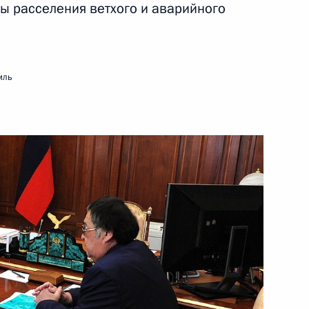
инства
ы расселения ветхого и аварийного
6
5м
мль
13
2м
 награждении орденом Почёта