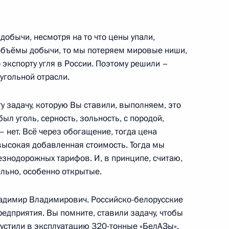
обычи, несмотря на то что цены упали,
дной шахматной федерации
1
объёмы добычи, то мы потеряем мировые ниши,
 экспорту угля в России. Поэтому решили –
угольной отрасли.
ь
у задачу, которую Вы ставили, выполняем, это
обыл уголь, серность, зольность, с породой,
Кемеровской области Аманом
1
– нет. Всё через обогащение, тогда цена
высокая добавленная стоимость. Тогда мы
ь
езнодорожных тарифов. И, в принципе, считаю,
льно, особенно открытые.
Владимир Владимирович. Российско-белорусские
7
29м
едприятия. Вы помните, ставили задачу, чтобы
устили в эксплуатацию 320-тонные «БелАЗы».