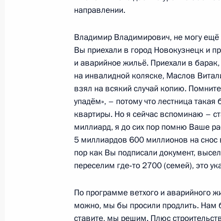
направлении.
Встреча с Генеральным секретарё
Владимир Владимирович, не могу ещё о
Ноублом
Вы приехали в город Новокузнецк и пр
и аварийное жильё. Приехали в барак, 
29 октября 2014 года, 19:30
Московская обл
на инвалидной коляске, Маслов Витали
взял на всякий случай копию. Помните,
упадём», – потому что лестница такая 
Совещание по экономическим воп
квартиры. Но я сейчас вспоминаю – ст
миллиард, я до сих пор помню Ваше ра
29 октября 2014 года, 17:30
Московская обл
5 миллиардов 600 миллионов на снос ве
пор как Вы подписали документ, высел
переселим где‑то 2700 (семей), это у
Совещание с членами Правительст
29 октября 2014 года, 15:40
Московская обл
По программе ветхого и аварийного 
можно, мы бы просили продлить. Нам б
ставите, мы решим. Плюс строительств