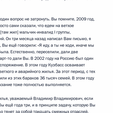
м Интерпола Рональдом
дин вопрос не затронуть. Вы помните, 2009 год,
3
осто сами сказали, что едем на ветхое
[там жил] мальчик-инвалид I группы,
асть, Ново-Огарёво
й. Он три месяца назад написал Вам письмо, я
 Вы ещё говорили: «Я иду, а ты не ходи, иначе мы
была. Естественно, переселили, дали две
росам
арт‑то дали Вы. В 2002 году на Россию был один
споряжение. В этом году Кузбасс осваивает
асть, Ново-Огарёво
тхого и аварийного жилья. За этот период, с тех
или из этих бараков 36 тысяч семей. В этом году
казание тоже полностью выполняется.
ва
6
18м
асть, Ново-Огарёво
жилья, уважаемый Владимир Владимирович, если
ы ещё года три, и в принципе задачу, которую Вы
о тянет за собой тридцать смежных отраслей.