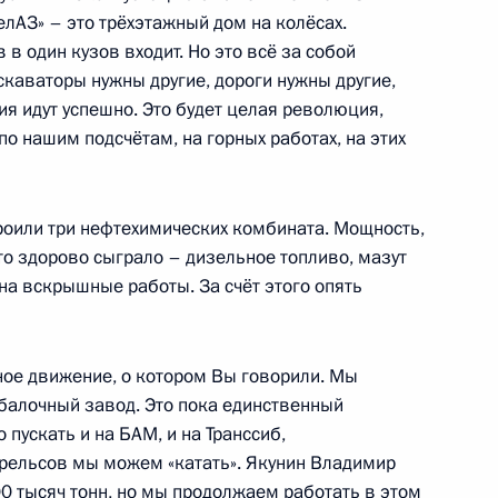
лАЗ» – это трёхэтажный дом на колёсах.
 один кузов входит. Но это всё за собой
кскаваторы нужны другие, дороги нужны другие,
я идут успешно. Это будет целая революция,
1
по нашим подсчётам, на горных работах, на этих
асть, Ново-Огарёво
троили три нефтехимических комбината. Мощность,
это здорово сыграло – дизельное топливо, мазут
мпании «Российские железные
3
а вскрышные работы. За счёт этого опять
асть, Ново-Огарёво
ое движение, о котором Вы говорили. Мы
обалочный завод. Это пока единственный
 пускать и на БАМ, и на Транссиб,
4
 рельсов мы можем «катать». Якунин Владимир
0 тысяч тонн, но мы продолжаем работать в этом