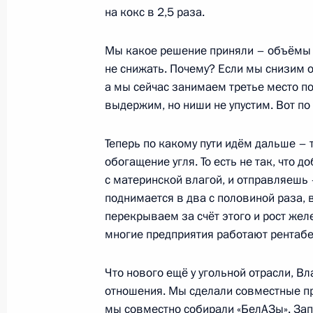
на кокс в 2,5 раза.
30 октября 2014 года, четверг
Мы какое решение приняли – объёмы д
Встреча с президентом Междунаро
не снижать. Почему? Если мы снизим 
Кирсаном Илюмжиновым
а мы сейчас занимаем третье место по
выдержим, но ниши не упустим. Вот по 
30 октября 2014 года, 21:15
Москва, Кремл
Теперь по какому пути идём дальше – т
обогащение угля. То есть не так, что д
Рабочая встреча с губернатором 
с материнской влагой, и отправляешь 
Тулеевым
поднимается в два с половиной раза, 
30 октября 2014 года, 20:00
Москва, Кремл
перекрываем за счёт этого и рост жел
многие предприятия работают рентабе
Что нового ещё у угольной отрасли, 
Съезд Российского союза ректоров
отношения. Мы сделали совместные пр
30 октября 2014 года, 16:15
Москва
мы совместно собирали «БелАЗы». Зап