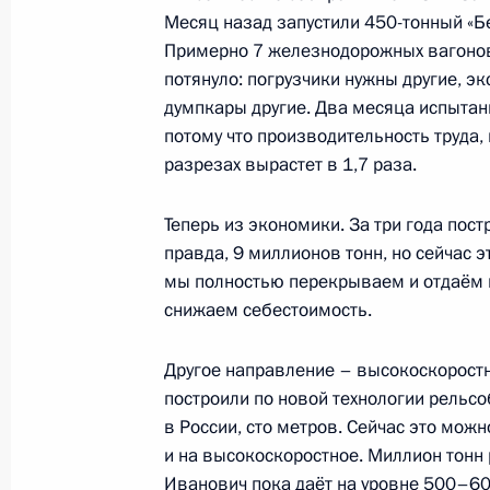
Месяц назад запустили 450-тонный «Бе
Примерно 7 железнодорожных вагонов в
29 октября 2014 года, среда
потянуло: погрузчики нужны другие, э
думпкары другие. Два месяца испытани
Встреча с Владимиром Потаниным
потому что производительность труда, 
разрезах вырастет в 1,7 раза.
29 октября 2014 года, 23:30
Московская обл
Теперь из экономики. За три года пос
правда, 9 миллионов тонн, но сейчас 
Рабочая встреча с президентом ко
мы полностью перекрываем и отдаём н
дороги» Владимиром Якуниным
снижаем себестоимость.
29 октября 2014 года, 23:00
Московская обл
Другое направление – высокоскоростн
построили по новой технологии рельс
в России, сто метров. Сейчас это можно
Встреча с Евгением Примаковым
и на высокоскоростное. Миллион тонн
29 октября 2014 года, 22:10
Иванович пока даёт на уровне 500–60