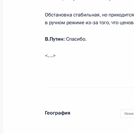
Поздравление Евгению Примакову 
Обстановка стабильная, но приходится
29 октября 2014 года, 10:00
в ручном режиме из‑за того, что ценов
В.Путин:
Спасибо.
Владимир Путин выразил соболезн
Людмилы Швецовой
<…>
29 октября 2014 года, 09:30
Встреча с президентом РАН Влад
29 октября 2014 года, 09:00
Московская обл
География
Кеме
28 октября 2014 года, вторник