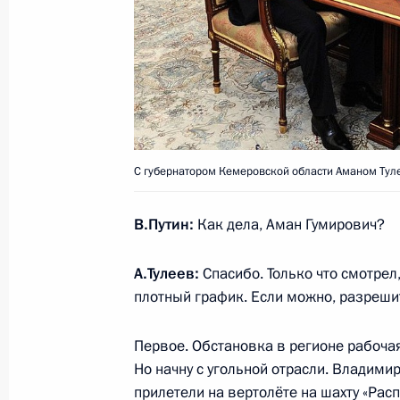
Михаил Богданов назначен специа
Президента по Ближнему Востоку и
1 ноября 2014 года, 13:50
31 октября 2014 года, пятница
С губернатором Кемеровской области Аманом Тул
Совещание с постоянными членами
31 октября 2014 года, 16:00
Москва, Кремл
В.Путин:
Как дела, Аман Гумирович?
А.Тулеев:
Спасибо. Только что смотрел
Встреча с офицерами, назначенн
плотный график. Если можно, разреши
должности
Первое. Обстановка в регионе рабочая
31 октября 2014 года, 14:10
Москва, Кремл
Но начну с угольной отрасли. Владим
прилетели на вертолёте на шахту «Расп