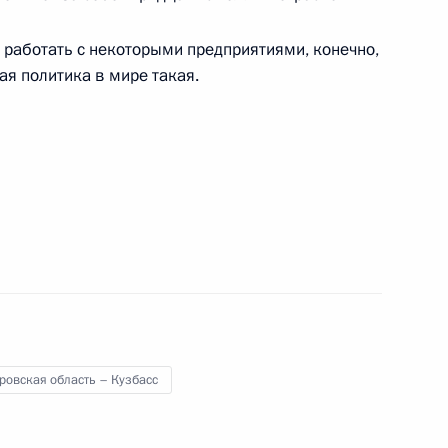
с юбилеем
 работать с некоторыми предприятиями, конечно,
ая политика в мире такая.
ования родным и близким
имиром Фортовым
1
асть, Ново-Огарёво
ровская область – Кузбасс