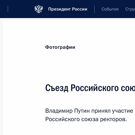
Президент России
События
Стру
Видеозаписи
Фотографии
Аудиозапи
Все материалы
Поездки
Совещания, 
Фотографии
Показа
Съезд Российского со
Послание Президента
Владимир Путин принял участие
Российского союза ректоров.
4 декабря 2014 года
Москва, Кремль