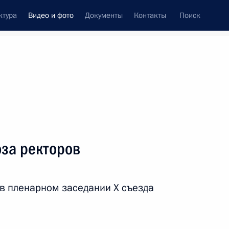
ктура
Видео и фото
Документы
Контакты
Поиск
си
встречи
Церемонии
декабрь, 2014
ть следующие материалы
юза ректоров
 Федеральному Собранию
 в пленарном заседании Х съезда
7 фото