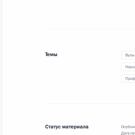
В Сочи отмечается год
со дня открытия Олимпиады
Темы
Вузы
Наук
7 февраля 2015 года
14 фото
Проф
Статус материала
Опублик
Дата пу