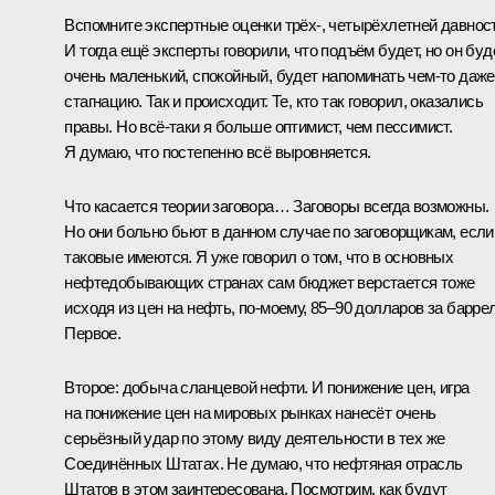
Вспомните экспертные оценки трёх-, четырёхлетней давност
И тогда ещё эксперты говорили, что подъём будет, но он буд
очень маленький, спокойный, будет напоминать чем‑то даже
стагнацию. Так и происходит. Те, кто так говорил, оказались
правы. Но всё‑таки я больше оптимист, чем пессимист.
Я думаю, что постепенно всё выровняется.
Что касается теории заговора… Заговоры всегда возможны.
Но они больно бьют в данном случае по заговорщикам, если
таковые имеются. Я уже говорил о том, что в основных
нефтедобывающих странах сам бюджет верстается тоже
исходя из цен на нефть, по‑моему, 85–90 долларов за баррел
Первое.
Второе: добыча сланцевой нефти. И понижение цен, игра
на понижение цен на мировых рынках нанесёт очень
серьёзный удар по этому виду деятельности в тех же
Соединённых Штатах. Не думаю, что нефтяная отрасль
Штатов в этом заинтересована. Посмотрим, как будут