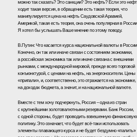
можно так сказать? Это санкции? Это нефть? Если это нефт
ходит такая версия, в обращении есть такая теория, что
манипулируется цена на нефть Саудовской Аравией,
Америкой, такая есть теория, она очень популярная в России
Я хотел бы услышать Ваше мнение по этому поводу.
В.Путин:
Что касается курса национальной валюты в России
Конечно, он так или иначе связан с состоянием экономики,
а российская экономика так или иначе связана с внешними
рынками, с международной мировой, прежде всего торговой
конъюнктурой, с ценами на нефть, на энергоносители. Цены
«припали», и, соответственно, это отражается на экономике,
на доходах бюджета, а значит, и на национальной валюте.
Вместе с тем хочу подчеркнуть, Россия – одна из стран
с крупнейшими золотовалютными резервами. Банк России,
с одной стороны, будет проводить взвешенную финансовую
политику. Это означает, что будет всё‑таки использовать
элементы плавающего курса и не будет бездумно «палить»