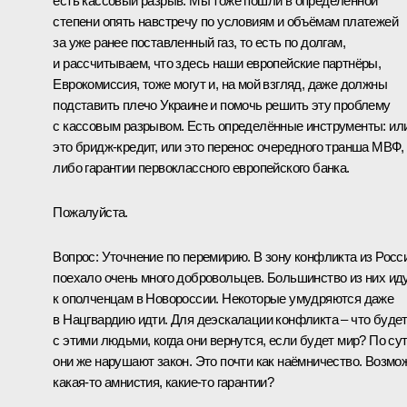
есть кассовый разрыв. Мы тоже пошли в определённой
степени опять навстречу по условиям и объёмам платежей
за уже ранее поставленный газ, то есть по долгам,
и рассчитываем, что здесь наши европейские партнёры,
Еврокомиссия, тоже могут и, на мой взгляд, даже должны
подставить плечо Украине и помочь решить эту проблему
с кассовым разрывом. Есть определённые инструменты: ил
это бридж-кредит, или это перенос очередного транша МВФ,
либо гарантии первоклассного европейского банка.
Пожалуйста.
Вопрос:
Уточнение по перемирию. В зону конфликта из Росс
поехало очень много добровольцев. Большинство из них ид
к ополченцам в Новороссии. Некоторые умудряются даже
в Нацгвардию идти. Для деэскалации конфликта – что буде
с этими людьми, когда они вернутся, если будет мир? По сут
они же нарушают закон. Это почти как наёмничество. Возмо
какая‑то амнистия, какие‑то гарантии?