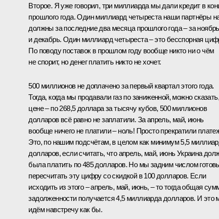
Второе. Я уже говорил, три миллиарда мы дали кредит в кон
прошлого года. Один миллиард четыреста наши партнёры н
должны за последние два месяца прошлого года – за ноябр
и декабрь. Один миллиард четыреста – это бесспорная циф
По поводу поставок в прошлом году вообще никто ни о чём
не спорит, но денег платить никто не хочет.
500 миллионов не доплачено за первый квартал этого года.
Тогда, когда мы продавали газ по заниженной, можно сказать
цене – по 268,5 доллара за тысячу кубов, 500 миллионов
долларов всё равно не заплатили. За апрель, май, июнь
вообще ничего не платили – ноль! Просто прекратили плате
Это, по нашим подсчётам, в целом как минимум 5,5 миллиа
долларов, если считать, что апрель, май, июнь Украина дол
была платить по 485 долларов. Но мы задним числом готов
пересчитать эту цифру со скидкой в 100 долларов. Если
исходить из этого – апрель, май, июнь, – то тогда общая сум
задолженности получается 4,5 миллиарда долларов. И это 
идём навстречу как бы.