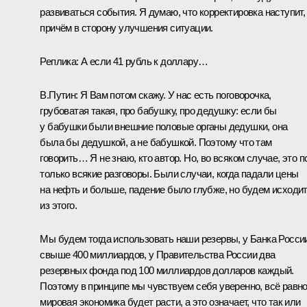
развиваться события. Я думаю, что корректировка наступит,
причём в сторону улучшения ситуации.
Реплика:
А если 41 рубль к доллару…
В.Путин:
Я Вам потом скажу. У нас есть поговорочка,
грубоватая такая, про бабушку, про дедушку: если бы
у бабушки были внешние половые органы дедушки, она
была бы дедушкой, а не бабушкой. Поэтому что там
говорить… Я не знаю, кто автор. Но, во всяком случае, это п
только всякие разговоры. Были случаи, когда падали цены
на нефть и больше, падение было глубже, но будем исходи
из этого.
Мы будем тогда использовать наши резервы, у Банка Росси
свыше 400 миллиардов, у Правительства России два
резервных фонда под 100 миллиардов долларов каждый.
Поэтому в принципе мы чувствуем себя уверенно, всё равн
мировая экономика будет расти, а это означает, что так или