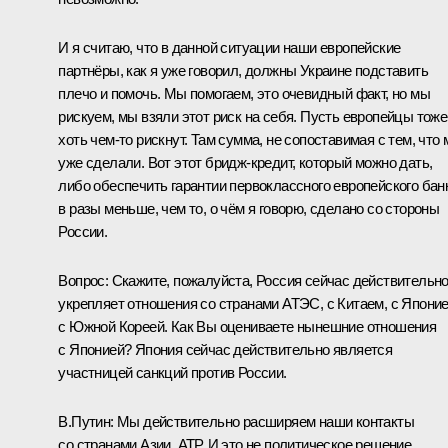
И я считаю, что в данной ситуации наши европейские
партнёры, как я уже говорил, должны Украине подставить
плечо и помочь. Мы помогаем, это очевидный факт, но мы
рискуем, мы взяли этот риск на себя. Пусть европейцы тоже
хоть чем‑то рискнут. Там сумма, не сопоставимая с тем, что
уже сделали. Вот этот бридж-кредит, который можно дать,
либо обеспечить гарантии первоклассного европейского бан
в разы меньше, чем то, о чём я говорю, сделано со стороны
России.
Вопрос:
Скажите, пожалуйста, Россия сейчас действительн
укрепляет отношения со странами АТЭС, с Китаем, с Японие
с Южной Кореей. Как Вы оцениваете нынешние отношения
с Японией? Япония сейчас действительно является
участницей санкций против России.
В.Путин:
Мы действительно расширяем наши контакты
со странами Азии, АТР. И это не политическое решение.