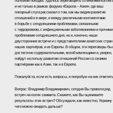
полезная поездка. Удалось переговорить со многими коллег
и не только в рамках форума «Европа – Азия», где ваш
покорный слуга рассказал о том, как мы видим развитие
отношений и в мире, и между различными континентами
в борьбе с сегодняшними проблемами, связанными
с терроризмом, с инфекционными заболеваниями и прочими
проблемами сегодняшнего дня, но и, конечно, наши
двусторонние встречи и с представителями азиатских стран
наших партнёров, и из Европы. В общем, эти переговоры бы
достаточно содержательными, всеобъемлющими и, уверен,
пойдут на пользу развитию отношений России со своими
партнёрами как в Азии, так и в Европе.
Пожалуйста, если есть вопросы, я попробую на них ответить
Вопрос:
Владимир Владимирович, сегодня Вы провели ряд
встреч на полях саммита. Скажите, как Вы оцениваете
результаты этих встреч? Обсуждали, как известно, Украину 
чего можно ожидать дальше?