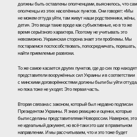
должны быть оставлены ополченцами, выяснилось, что са
ополченцы из этих населённых пунктов. Они говорят: «Мы
не можем оттуда уйти, там живут наши родственники, жёны,
дети». Это вещи такие вроде как субъективные, но в то же
время серьёзного характера. Поэтому не учитывать это
невозможно. Украинская сторона знает эти проблемы. Мы
постараемся поспособствовать, попосредничать, порешать,
найти приемлемые развязки.
То же самое касается других пунктов, где до сих пор находя
представители вооружённых сил Украины и в соответствии
с минскими договорённостями должны были бы уйти оттуда
но пока тоже не уходят. Это первая часть.
Вторая связана с законом, который был недавно подписан
Президентом Украины. Я знаю реакцию и оценки, которые
были сделаны представителями Новороссии. Наверное, это
не идеальный документ, но всё‑таки это шаг в правильном
направлении. И мы рассчитываем, что и это тоже будет