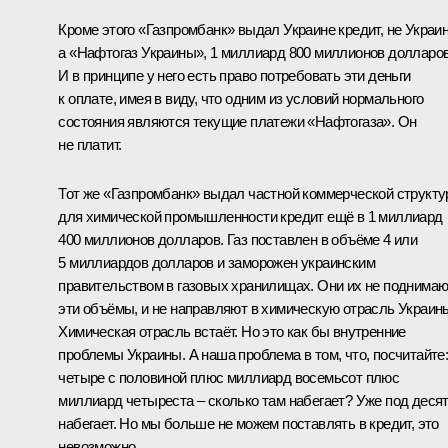
Кроме этого «Газпромбанк» выдал Украине кредит, не Украин
а «Нафтогаз Украины», 1 миллиард 800 миллионов долларов
И в принципе у него есть право потребовать эти деньги
к оплате, имея в виду, что одним из условий нормального
состояния являются текущие платежи «Нафтогаза». Он
не платит.
Тот же «Газпромбанк» выдал частной коммерческой структу
для химической промышленности кредит ещё в 1 миллиард
400 миллионов долларов. Газ поставлен в объёме 4 или
5 миллиардов долларов и заморожен украинским
правительством в газовых хранилищах. Они их не поднимаю
эти объёмы, и не направляют в химическую отрасль Украин
Химическая отрасль встаёт. Но это как бы внутренние
проблемы Украины. А наша проблема в том, что, посчитайте
четыре с половиной плюс миллиард восемьсот плюс
миллиард четыреста – сколько там набегает? Уже под деся
набегает. Но мы больше не можем поставлять в кредит, это
невозможно.