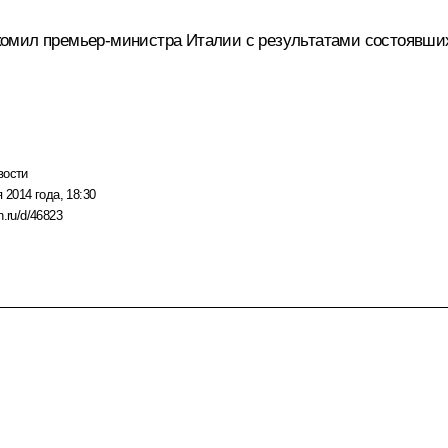
знакомил премьер-министра Италии с результатами состоявш
вости
 2014 года, 18:30
n.ru/d/46823