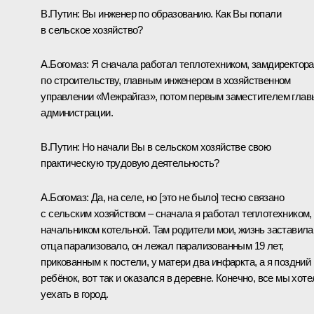
В.Путин:
Вы инженер по образованию. Как Вы попали
в сельское хозяйство?
А.Богомаз:
Я сначала работал теплотехником, замдиректора
по строительству, главным инженером в хозяйственном
управлении «Межрайгаз», потом первым заместителем глав
администрации.
В.Путин:
Но начали Вы в сельском хозяйстве свою
практическую трудовую деятельность?
А.Богомаз:
Да, на селе, но [это не было] тесно связано
с сельским хозяйством – сначала я работал теплотехником,
начальником котельной. Там родители мои, жизнь заставила
отца парализовало, он лежал парализованным 19 лет,
прикованным к постели, у матери два инфаркта, а я поздний
ребёнок, вот так и оказался в деревне. Конечно, все мы хоте
уехать в город.