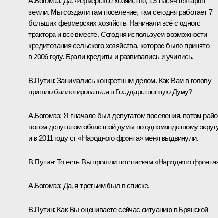
А.Богомаз:
Да. Фермерское хозяйство, 13 тысяч гектаров
земли. Мы создали там поселение, там сегодня работает 7
больших фермерских хозяйств
.
Начинали всё с одного
трактора и все вместе. Сегодня используем возможности
кредитования сельского хозяйства, которое было принято
в 2006 году. Брали кредиты и развивались и учились.
В.Путин:
Занимались конкретным делом. Как Вам в голову
пришло баллотироваться в Государственную Думу?
А.Богомаз:
Я вначале был депутатом поселения, потом райо
потом депутатом областной думы по одномандатному округу
и в 2011 году от «Народного фронта» меня выдвинули.
В.Путин:
То есть Вы прошли по спискам «Народного фронта
А.Богомаз:
Да, я третьим был в списке.
В.Путин:
Как Вы оцениваете сейчас ситуацию в Брянской