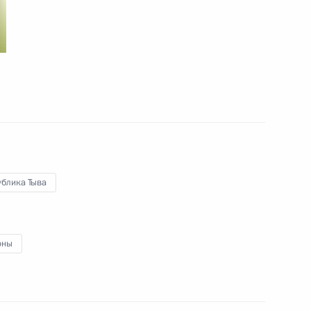
19 сентября 2014 года
4 фото
ублика Тыва
оны
Заседание Совета глав
государств ШОС