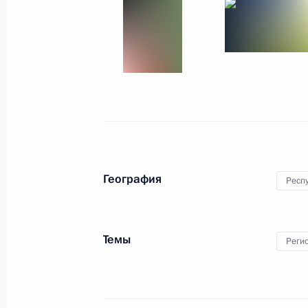
23 сентября 2014 года
9 фото
География
Респ
Темы
Реги
Заседание Государственного
совета