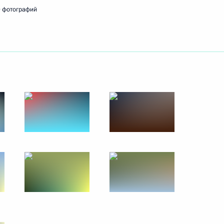
 фотографий
30 сентября 2014 года
13 фото
Встреча с молодыми
учёными-ядерщиками