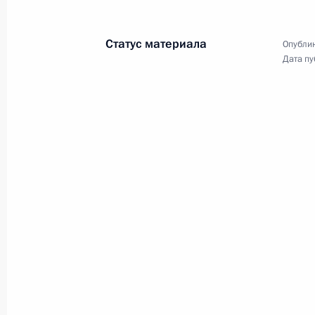
18 сентября 2014 года
5 фото
Статус материала
Опублик
Дата пу
Совещание по вопросу разработки
проекта госпрограммы вооружени
на 2016–2025 годы