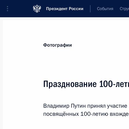
Президент России
События
Стру
Видеозаписи
Фотографии
Аудиозапи
Все материалы
Поездки
Совещания, 
Фотографии
Показа
Празднование 100-лет
Инвестиционный форум
Владимир Путин принял участие
«Россия зовёт!»
посвящённых 100-летию вхожден