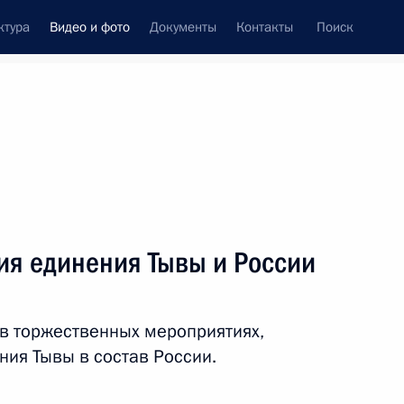
ктура
Видео и фото
Документы
Контакты
Поиск
си
встречи
Церемонии
октябрь, 2014
ть следующие материалы
ия единения Тывы и России
XI Форум межрегионального
 в торжественных мероприятиях,
сотрудничества России
ия Тывы в состав России.
и Казахстана