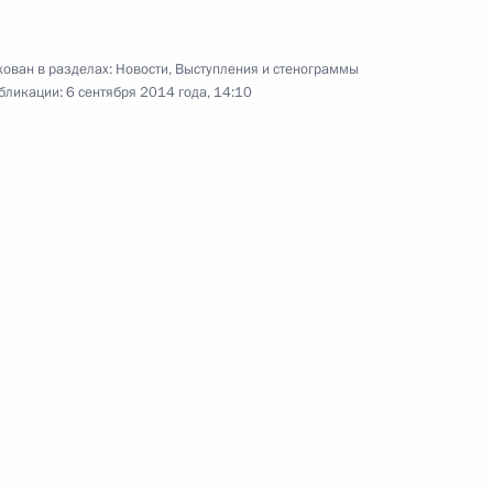
12 сентября 2014 года
13 фото
ован в разделах:
Новости
,
Выступления и стенограммы
бликации:
6 сентября 2014 года, 14:10
Празднование 100-летия
я
единения Тывы и России