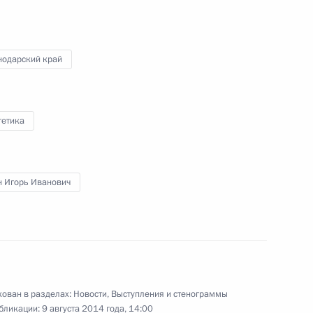
политических партий
в Государственной Думе
нодарский край
14 августа 2014 года
Видео, 18 мин.
гетика
н Игорь Иванович
ован в разделах:
Новости
,
Выступления и стенограммы
бликации:
9 августа 2014 года, 14:00