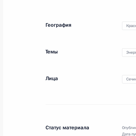
по итогам встречи
с Президентом Финляндии
Саули Ниинистё
География
Крас
15 августа 2014 года
Видео, 7 мин.
Темы
Энер
Лица
Сечи
Статус материала
Опублик
Дата пу