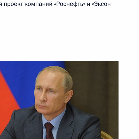
 проект компаний «Роснефть» и «Эксон
1 сентября 2014 года
Видео, 3 мин.
Выступление на встрече глав
государств Таможенного союза
с Президентом Украины