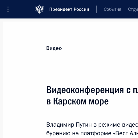
Президент России
События
Стру
Видеозаписи
Фотографии
Аудиозапи
Все материалы
Выступления
Совещан
Видео
Показа
Видеоконференция с п
в Карском море
Совещание по вопросу
развития космодрома
Владимир Путин в режиме виде
Восточный
бурению на платформе «Вест Аль