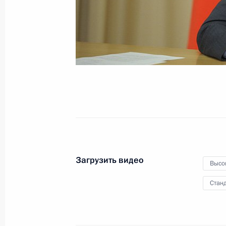
университета
1 сентября 2014 года
Видео, 8 мин.
Загрузить видео
Высо
Станд
Заявления для прессы