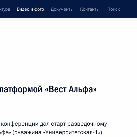
ктура
Видео и фото
Документы
Контакты
Поиск
си
ия, встречи
Встречи со СМИ
сентябрь, 2014
ть следующие материалы
латформой «Вест Альфа»
Выступления на церемонии
соединения первого звена
оконференции дал старт разведочному
газопровода «Сила Сибири»
фа» (скважина «Университетская-1»)