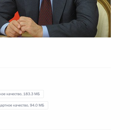
и представителями Европейского
союза
26 августа 2014 года
Видео, 11 мин.
кое качество,
183.3 МБ
артное качество,
94.0 МБ
Встреча с членами фракций