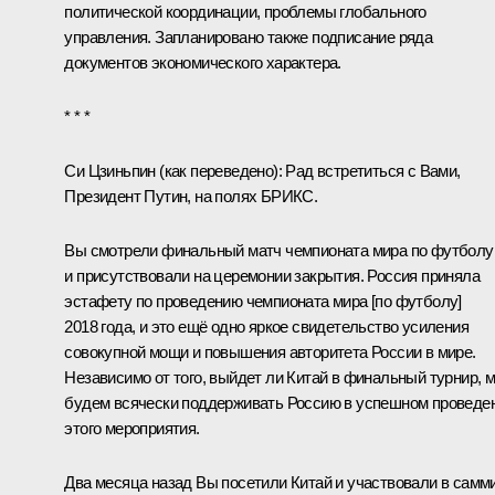
политической координации, проблемы глобального
управления. Запланировано также подписание ряда
документов экономического характера.
* * *
Си Цзиньпин
(
как переведено
)
:
Рад встретиться с Вами,
Президент Путин, на полях БРИКС.
Вы смотрели финальный матч чемпионата мира по футболу
и присутствовали на церемонии закрытия. Россия приняла
эстафету по проведению чемпионата мира [по футболу]
2018 года, и это ещё одно яркое свидетельство усиления
совокупной мощи и повышения авторитета России в мире.
Независимо от того, выйдет ли Китай в финальный турнир, 
будем всячески поддерживать Россию в успешном проведе
этого мероприятия.
Два месяца назад Вы
посетили Китай
и участвовали в самм