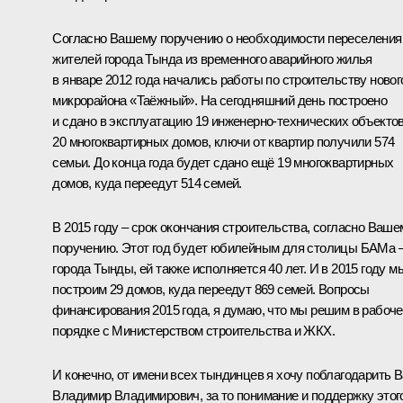
Согласно Вашему поручению о необходимости переселения
жителей города Тында из временного аварийного жилья
в январе 2012 года начались работы по строительству новог
микрорайона «Таёжный». На сегодняшний день построено
и сдано в эксплуатацию 19 инженерно-технических объектов
20 многоквартирных домов, ключи от квартир получили 574
семьи. До конца года будет сдано ещё 19 многоквартирных
домов, куда переедут 514 семей.
В 2015 году – срок окончания строительства, согласно Ваше
поручению. Этот год будет юбилейным для столицы БАМа 
города Тынды, ей также исполняется 40 лет. И в 2015 году м
построим 29 домов, куда переедут 869 семей. Вопросы
финансирования 2015 года, я думаю, что мы решим в рабоч
порядке с Министерством строительства и ЖКХ.
И конечно, от имени всех тындинцев я хочу поблагодарить В
Владимир Владимирович, за то понимание и поддержку этог