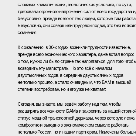
сложных климатических, геологических условиях, по сути,
требовала огромного напряжения сил от всего государства и
безусловно, прежде всего от тех людей, которые там работа
Безусловно, они совершили трудовой подвиг, это без всяког
сомнения.
К сожалению, в 90-х годах возникли трудности известные,
прежде всего экономического характера, даже встал вопрос
о том, нужно ли было стране так напрягаться, для того чтоб
возводить эту магистраль. Но это всё с началом
двухтысячных годов, в середине двухтысячных годов
не только прошло, а стало очевидным, что БАМ в высшей
степени востребован, но и его уже не хватает.
Сегодня, вы знаете, мы ведём работу над тем, чтобы
расширять возможности БАМа и закрепить за нашей страно
статус мощной транспортной державы, через которую легко,
комфортно и выгодно в экономическом смысле работать
не только России, но и нашим партнёрам. Намечены больши