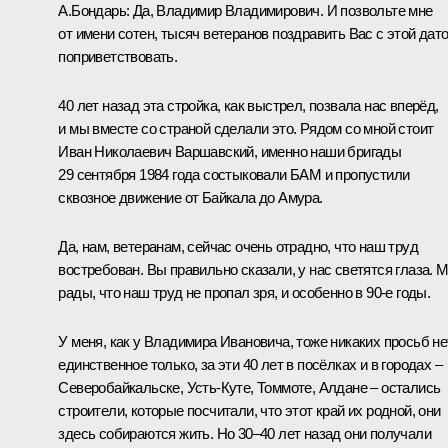
А.Бондарь:
Да, Владимир Владимирович. И позвольте мне
от имени сотен, тысяч ветеранов поздравить Вас с этой дато
поприветствовать.
40 лет назад эта стройка, как выстрел, позвала нас вперёд,
и мы вместе со страной сделали это. Рядом со мной стоит
Иван Николаевич Варшавский, именно наши бригады
29 сентября 1984 года состыковали БАМ и пропустили
сквозное движение от Байкала до Амура.
Да, нам, ветеранам, сейчас очень отрадно, что наш труд
востребован. Вы правильно сказали, у нас светятся глаза. 
рады, что наш труд не пропал зря, и особенно в 90-е годы.
У меня, как у Владимира Ивановича, тоже никаких просьб не
единственное только, за эти 40 лет в посёлках и в городах –
Северобайкальске, Усть-Куте, Томмоте, Алдане – остались
строители, которые посчитали, что этот край их родной, они
здесь собираются жить. Но 30–40 лет назад они получали