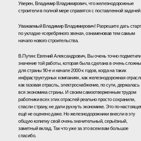
Уверен, Владимир Владимирович, что железнодорожные
строители в полной мере справятся с поставленной задачей
Уважаемый Владимир Владимирович! Разрешите дать стар
по укладке «серебряного звена», ознаменовав тем самым
начало нового строительства.
В.Путин:
Евгений Александрович, Вы очень точно подметил
значение той работы, которая была сделана в очень сложн
для страны 90-е и начале 2000-х годов, когда на таких
инфраструктурных компаниях, как железнодорожная отрасл
как газовая отрасль, электроснабжение, по сути, держалась
вся экономика страны. И своим самоотверженным трудом
работники всех этих отраслей реально просто сохранили,
спасли страну, не дали рухнуть экономике. Это по‑настоящ
ещё не оценено даже. Но железнодорожники внесли в эту
общую копилку свой очень значительный, серьёзный,
заметный вклад. Так что уже за это всем вам большое
спасибо.