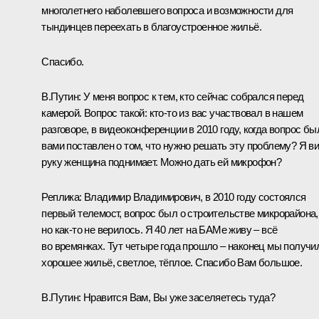
многолетнего наболевшего вопроса и возможности для
тындинцев переехать в благоустроенное жильё.
Спасибо.
В.Путин:
У меня вопрос к тем, кто сейчас собрался перед
камерой. Вопрос такой: кто‑то из вас участвовал в нашем
разговоре, в видеоконференции в 2010 году, когда вопрос бы
вами поставлен о том, что нужно решать эту проблему? Я ви
руку женщина поднимает. Можно дать ей микрофон?
Реплика:
Владимир Владимирович, в 2010 году состоялся
первый телемост, вопрос был о строительстве микрорайона,
но как‑то не верилось. Я 40 лет на БАМе живу – всё
во времянках. Тут четыре года прошло – наконец мы получи
хорошее жильё, светлое, тёплое. Спасибо Вам большое.
В.Путин:
Нравится Вам, Вы уже заселяетесь туда?