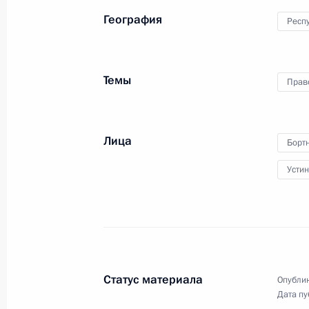
География
Респ
23 − 24 июня 2009 года
18 фото
Темы
Прав
Лица
Борт
Усти
Возложение венка к Могиле
Неизвестного солдата
Статус материала
Опублик
у Кремлёвской стены
Дата пу