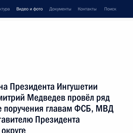
ктура
Видео и фото
Документы
Контакты
Поиск
си
встречи
Церемонии
июнь, 2009
ть следующие материалы
 на Президента Ингушетии
митрий Медведев провёл ряд
Дмитрий Медведев посетил
е поручения главам ФСБ, МВД
долину Гизы, где осмотрел
тавителю Президента
египетские пирамиды
округе