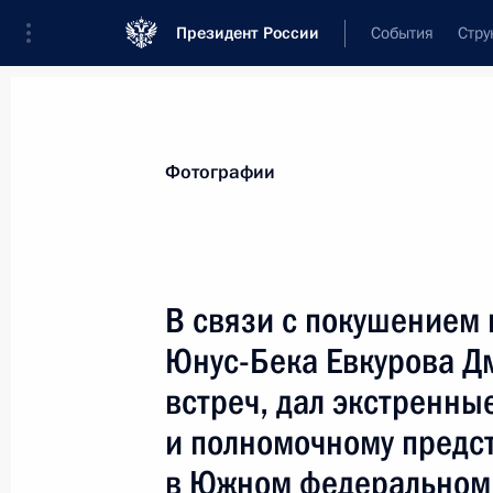
Президент России
События
Стру
Видеозаписи
Фотографии
Аудиозапи
Все материалы
Поездки
Совещания, 
Фотографии
Показа
В связи с покушением
Юнус-Бека Евкурова Д
Официальный визит в
встреч, дал экстренны
Нигерию
и полномочному предс
в Южном федеральном 