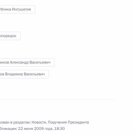
и полномочному представителю
ублика Ингушетия
22 июня 2009 года
2 фото
Президента в Южном федеральном
округе
опорядок
ников Александр Васильевич
нов Владимир Васильевич
Разговор с Дмитрием Медведевым.
Ответы на вопросы руководителя
дирекции информационных
ован в разделах:
Новости
,
Поручения Президента
программ «Первого канала»
бликации:
22 июня 2009 года, 18:30
Кирилла Клеймёнова