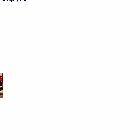
24 июня 2009 года
3 фото
В связи с покушением
на Президента Ингушетии Юнус-
Бека Евкурова Дмитрий Медведев
провёл ряд встреч, дал экстренные
поручения главам ФСБ, МВД