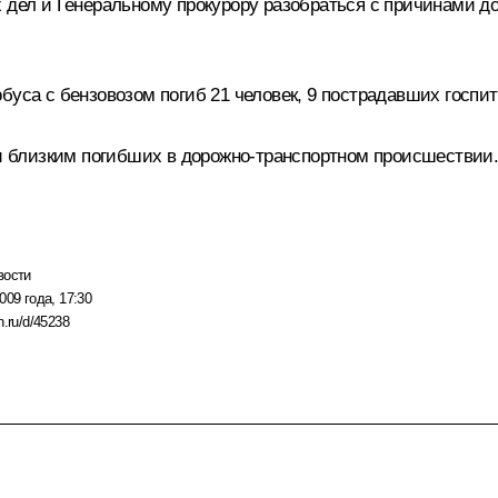
х дел и Генеральному прокурору разобраться с причинами д
буса с бензовозом погиб 21 человек, 9 пострадавших госпи
 близким погибших в дорожно-транспортном происшествии
вости
009 года, 17:30
n.ru/d/45238