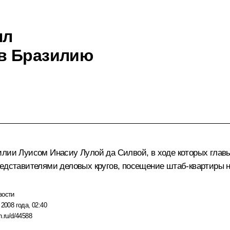
ыл
в Бразилию
илии Луисом Инасиу Лулой да Силвой, в ходе которых главы
редставителями деловых кругов, посещение штаб-квартиры 
вости
 2008 года, 02:40
n.ru/d/44588