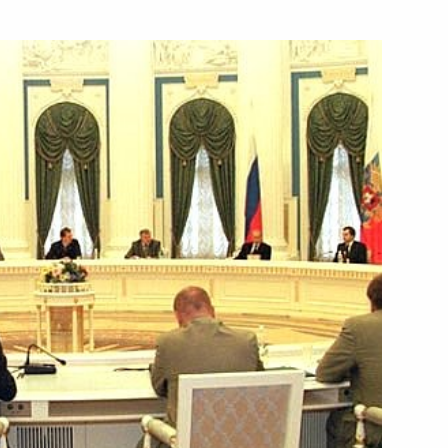
тречу с Председателем
1
вым
тречу с Министром юстиции
ьный закон «О ратификации
бе с финансированием
14 июня 2002 года
 26 июня 2002 года