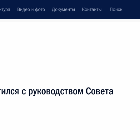
ктура
Видео и фото
Документы
Контакты
Поиск
венный Совет
Совет Безопасности
Комиссии и советы
леграммы
Сведения о Президенте
июль, 2002
ть следующие материалы
ился с руководством Совета
водством Совета Федерации
2