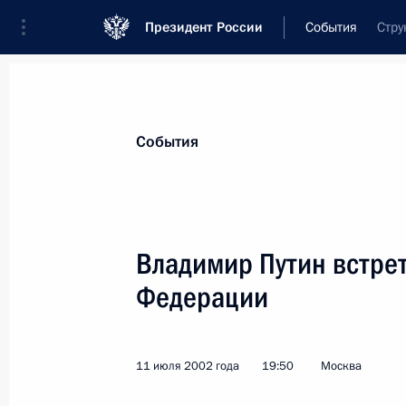
Президент России
События
Стру
Президент
Администрация
Государст
Новости
Стенограммы
Поездки
Те
События
Показа
Владимир Путин встрет
Федерации
11 июля 2002 года, четверг
Владимир Путин встретился с руко
11 июля 2002 года
19:50
Москва
11 июля 2002 года, 19:50
Москва