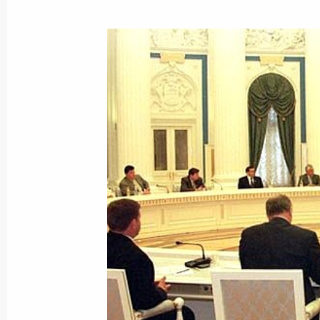
Владимир Путин провел рабочую вс
Правительства Михаилом Касьяно
11 июля 2002 года, 19:25
Москва, Кремль
Владимир Путин провел рабочую вс
Юрием Чайкой
11 июля 2002 года, 13:50
Москва, Кремль
Владимир Путин подписал Федерал
Международной конвенции о борь
терроризма», принятый Госдумой 
и одобренный Советом Федерации