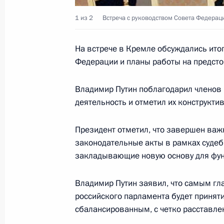
11 июля 2002 года, 00:00
1 из 2
Встреча с руководством Совета Федерац
На встрече в Кремле обсуждались ито
Владимир Путин подписал Федерал
Федерации и планы работы на предсто
банке Российской Федерации (Банк
Госдумой 27 июня 2002 года
Владимир Путин поблагодарил членов
деятельность и отметил их конструкти
11 июля 2002 года, 00:00
Президент отметил, что завершен важ
законодательные акты в рамках судеб
Владимир Путин подписал Указ «О 
закладывающие новую основу для фун
при Президенте Российской Федерац
11 июля 2002 года, 00:00
Владимир Путин заявил, что самым гл
российского парламента будет принят
сбалансированным, с четко расставле
Владимир Путин направил соболез