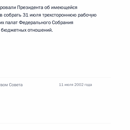
ровали Президента об имеющейся
тца Бруно Фрейндлиха
ов собрать 31 июля трехстороннюю рабочую
еих палат Федерального Собрания
 бюджетных отношений.
ральным директором
1
 комбината Владимиром
твом Совета
11 июля 2002 года
седателем Аграрной партии
1
 Михаилом Лапшиным