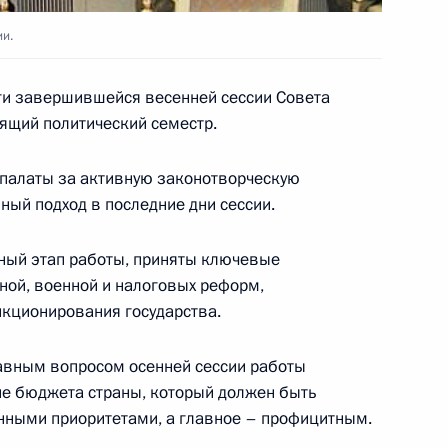
ии.
ги завершившейся весенней сессии Совета
ьный закон «О Центральном
ящий политический семестр.
е России)», принятый
 палаты за активную законотворческую
вный подход в последние дни сессии.
ный этап работы, приняты ключевые
ной, военной и налоговых реформ,
дополнении состава Совета
кционирования государства.
ии по культуре и искусству»
авным вопросом осенней сессии работы
ие бюджета страны, который должен быть
нными приоритетами, а главное – профицитным.
нования Алисе и Ирине