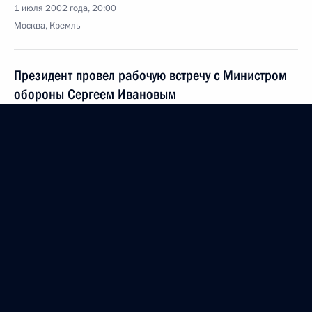
1 июля 2002 года, 20:00
Москва, Кремль
Президент провел рабочую встречу с Министром
обороны Сергеем Ивановым
и Главнокомандующим ВМФ Владимиром
Куроедовым
1 июля 2002 года, 17:25
Москва, Кремль
Президент встретился с руководителями
депутатских фракций и объединений
Государственной Думы
1 июля 2002 года, 13:10
Москва, Кремль