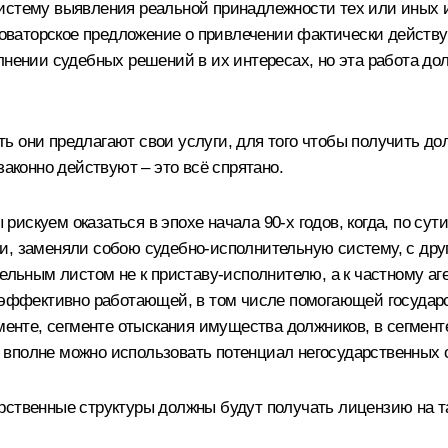
истему выявления реальной принадлежности тех или иных и
 новаторское предложение о привлечении фактически действу
лнении судебных решений в их интересах, но эта работа до
сть они предлагают свои услуги, для того чтобы получить до
законно действуют – это всё спрятано.
ы рискуем оказаться в эпохе начала 90-х годов, когда, по су
и, заменяли собою судебно-исполнительную систему, с друг
тельным листом не к приставу-исполнителю, а к частному аг
и эффективно работающей, в том числе помогающей госуда
егменте, сегменте отыскания имущества должников, в сегме
 вполне можно использовать потенциал негосударственных 
рственные структуры должны будут получать лицензию на т