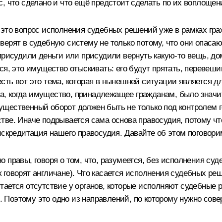
, что сделано и что ещё предстоит сделать по их воплощен
 это вопрос исполнения судебных решений уже в рамках гра
ерят в судебную систему не только потому, что они опасаю
присудили деньги или присудили вернуть какую‑то вещь, до
я, это имущество отыскивать: его будут прятать, перевешив
ть вот это тема, которая в нынешней ситуации является дл
ода, когда имущество, принадлежащее гражданам, было знач
имущественный оборот должен быть не только под контролем г
тве. Иначе подрывается сама основа правосудия, потому чт
искредитация нашего правосудия. Давайте об этом поговори
 правы, говоря о том, что, разумеется, без исполнения су
как говорят англичане). Что касается исполнения судебных р
тается отсутствие у органов, которые исполняют судебные
 Поэтому это одно из направлений, по которому нужно сов