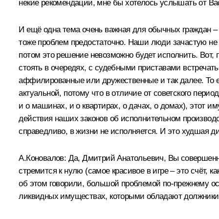
некие рекомендации, мне бы хотелось услышать от Вас
И ещё одна тема очень важная для обычных граждан –
тоже проблем предостаточно. Наши люди зачастую не в
потом это решение невозможно будет исполнить. Вот, 
стоять в очередях, с судебными приставами встречатьс
аффилированные или дружественные и так далее. То ес
актуальной, потому что в отличие от советского пери
и о машинах, и о квартирах, о дачах, о домах), этот 
действия наших законов об исполнительном производс
справедливо, в жизни не исполняется. И это худшая д
А.Коновалов:
Да, Дмитрий Анатольевич, Вы совершенно
стремится к нулю (самое красивое в игре – это счёт, 
об этом говорили, большой проблемой по‑прежнему ос
ликвидных имуществах, которыми обладают должники.