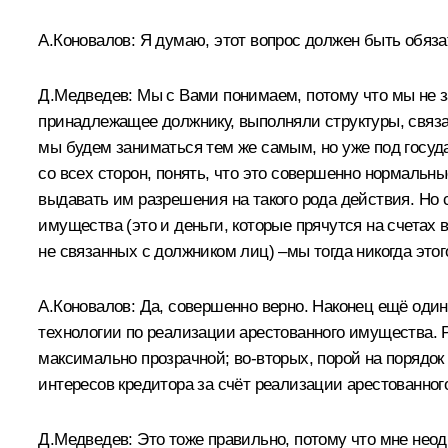
А.Коновалов:
Я думаю, этот вопрос должен быть обяза
Д.Медведев:
Мы с Вами понимаем, потому что мы не за
принадлежащее должнику, выполняли структуры, связан
мы будем заниматься тем же самым, но уже под госуд
со всех сторон, понять, что это совершенно нормальн
выдавать им разрешения на такого рода действия. Но с 
имущества (это и деньги, которые прячутся на счетах
не связанных с должником лиц) –мы тогда никогда этог
А.Коновалов:
Да, совершенно верно. Наконец ещё один 
технологии по реализации арестованного имущества. Р
максимально прозрачной; во‑вторых, порой на порядок
интересов кредитора за счёт реализации арестованно
Д.Медведев:
Это тоже правильно, потому что мне неодн