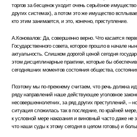
торгов за бесценок уходит очень серьёзное имущество
других системах), а потом это же имущество всплывает 
кто этим занимается, и это, конечно, преступление.
А.Коновалов:
Да, совершенно верно. Что касается пер
Государственного совета, которое прошло в начале ны
актуальность. Слишком дорогой ценой сегодня государ
этом дисциплинарные практики, которые бы обеспечив
сегодняшних моментов состояния общества, состояния 
Поэтому мы по‑прежнему считаем, что речь должна идт
ряду направлений наше действующее уголовное законод
несовершеннолетних, за ряд других преступлений, – 
ситуация сложилась так в последние, по крайней мере
к условной мере наказания и виновный часто даже не 
что наши суды к этому сегодня в целом готовы) и бол