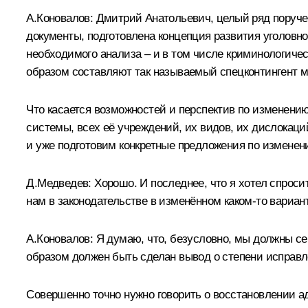
А.Коновалов:
Дмитрий Анатольевич, целый ряд поручен
документы, подготовлена концепция развития уголовн
необходимого анализа – и в том числе криминологиче
образом составляют так называемый спецконтингент 
Что касается возможностей и перспектив по изменению
системы, всех её учреждений, их видов, их дислокаций
и уже подготовим конкретные предложения по изменени
Д.Медведев:
Хорошо. И последнее, что я хотел спросит
нам в законодательстве в изменённом каком‑то вариан
А.Коновалов:
Я думаю, что, безусловно, мы должны се
образом должен быть сделан вывод о степени исправл
Совершенно точно нужно говорить о восстановлении ад