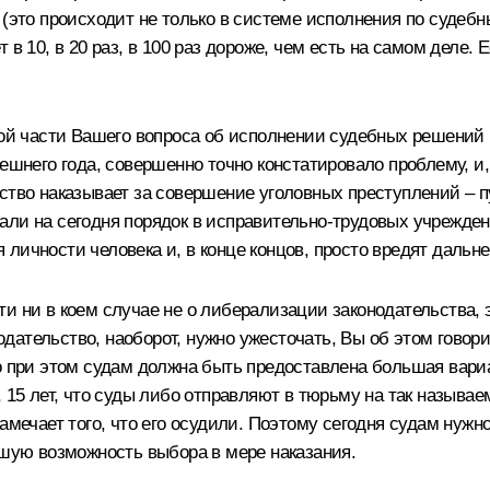
 (это происходит не только в системе исполнения по судеб
в 10, в 20 раз, в 100 раз дороже, чем есть на самом деле. Е
вой части Вашего вопроса об исполнении судебных решений
нешнего года, совершенно точно констатировало проблему, и
ство наказывает за совершение уголовных преступлений – п
али на сегодня порядок в исправительно-трудовых учрежден
личности человека и, в конце концов, просто вредят даль
и ни в коем случае не о либерализации законодательства, э
ательство, наоборот, нужно ужесточать, Вы об этом говори
но при этом судам должна быть предоставлена большая вари
, 15 лет, что суды либо отправляют в тюрьму на так назыв
замечает того, что его осудили. Поэтому сегодня судам нуж
ьшую возможность выбора в мере наказания.