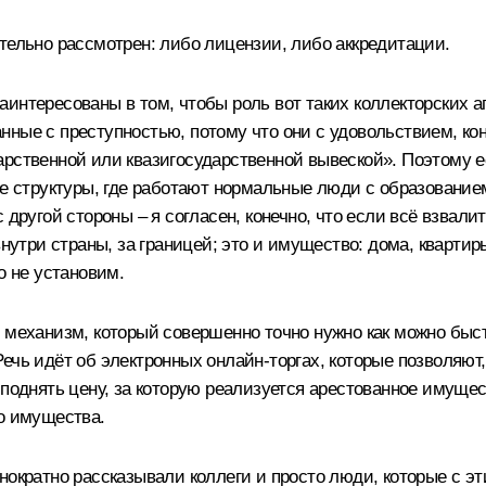
тельно рассмотрен: либо лицензии, либо аккредитации.
интересованы в том, чтобы роль вот таких коллекторских аг
ные с преступностью, потому что они с удовольствием, коне
арственной или квазигосударственной вывеской». Поэтому е
ые структуры, где работают нормальные люди с образование
другой стороны – я согласен, конечно, что если всё взвалить
 внутри страны, за границей; это и имущество: дома, квар
о не установим.
механизм, который совершенно точно нужно как можно быстр
ечь идёт об электронных онлайн-торгах, которые позволяю
 поднять цену, за которую реализуется арестованное имуще
го имущества.
ократно рассказывали коллеги и просто люди, которые с этим