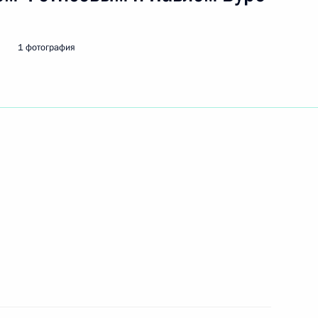
1 фотография
лаам
3
ежиссера Владимира
тречу с губернатором Санкт-