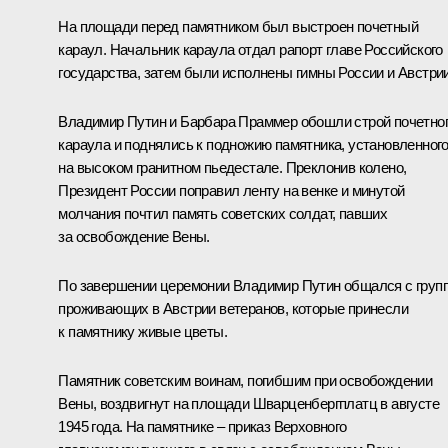
На площади перед памятником был выстроен почетный
караул. Начальник караула отдал рапорт главе Российского
государства, затем были исполнены гимны России и Австрии
Владимир Путин и Барбара Праммер обошли строй почетно
караула и поднялись к подножию памятника, установленног
на высоком гранитном пьедестале. Преклонив колено,
Президент России поправил ленту на венке и минутой
молчания почтил память советских солдат, павших
за освобождение Вены.
По завершении церемонии Владимир Путин общался с груп
проживающих в Австрии ветеранов, которые принесли
к памятнику живые цветы.
Памятник советским воинам, погибшим при освобождении
Вены, воздвигнут на площади Шварценбергплатц в августе
1945 года. На памятнике – приказ Верховного