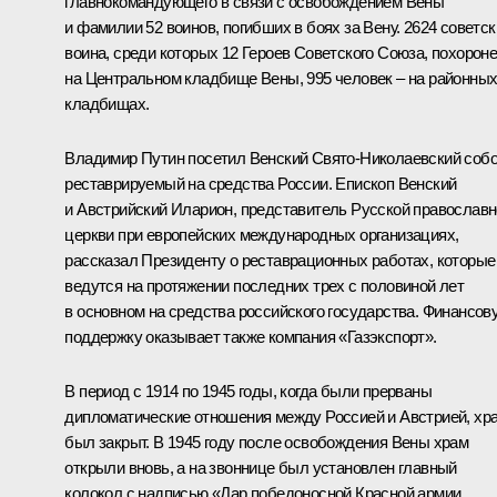
главнокомандующего в связи с освобождением Вены
и фамилии 52 воинов, погибших в боях за Вену. 2624 советск
воина, среди которых 12 Героев Советского Союза, похорон
на Центральном кладбище Вены, 995 человек – на районны
кладбищах.
Владимир Путин посетил Венский Свято-Николаевский собо
реставрируемый на средства России. Епископ Венский
и Австрийский Иларион, представитель Русской православ
церкви при европейских международных организациях,
рассказал Президенту о реставрационных работах, которые
ведутся на протяжении последних трех с половиной лет
в основном на средства российского государства. Финансов
поддержку оказывает также компания «Газэкспорт».
В период с 1914 по 1945 годы, когда были прерваны
дипломатические отношения между Россией и Австрией, хр
был закрыт. В 1945 году после освобождения Вены храм
открыли вновь, а на звоннице был установлен главный
колокол с надписью «Дар победоносной Красной армии