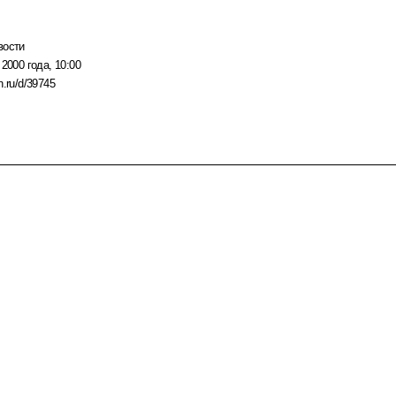
вости
 2000 года, 10:00
n.ru/d/39745