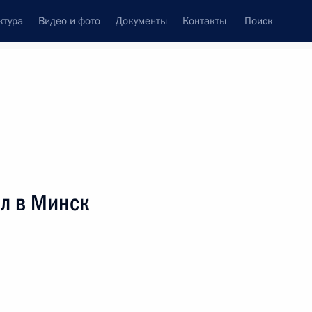
ктура
Видео и фото
Документы
Контакты
Поиск
венный Совет
Совет Безопасности
Комиссии и советы
леграммы
Сведения о Президенте
ноябрь, 2000
ть следующие материалы
л в Минск
Председателю Госдумы
помнил о необходимости
левого характера при