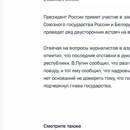
государствами»
Президент России примет участие в з
1 декабря 2000 года, 00:00
Союзного государства России и Белору
проведет ряд двусторонних встреч на
30 ноября 2000 года, четверг
Отвечая на вопросы журналистов в аэр
отметил, что последние отставки в ру
Владимир Путин встретился с Пре
республики. В.Путин сообщил, что раз
Кучмой
поводу, и тот ему сообщил, что кадров
30 ноября 2000 года, 23:50
Минск, Резиден
нет оснований не доверять тому, что 
подчеркнул глава государства.
Владимир Путин встретился с През
Шеварднадзе
30 ноября 2000 года, 20:30
Минск, Резиден
Смотрите также