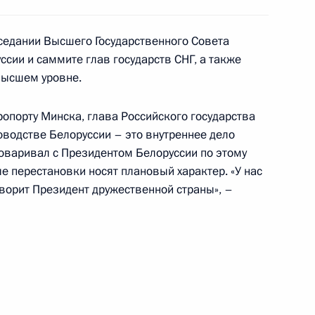
аседании Высшего Государственного Совета
ссии и саммите глав государств СНГ, а также
 высшем уровне.
опорту Минска, глава Российского государства
ководстве Белоруссии – это внутреннее дело
зидентом Украины Леонидом
говаривал с Президентом Белоруссии по этому
ые перестановки носят плановый характер. «У нас
ция «Заславль»
говорит Президент дружественной страны», –
идентом Грузии Эдуардом
1
ция «Заславль»