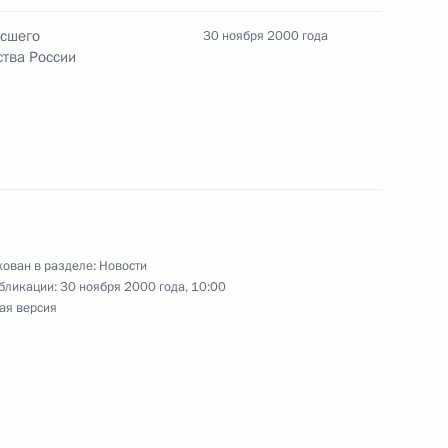
ысшего
30 ноября 2000 года
зидентом Азербайджана
ства России
ция «Заславль»
идентом Таджикистана
1
ован в разделе:
Новости
ция «Заславль»
бликации:
30 ноября 2000 года, 10:00
ая версия
зидентом Молдавии Петром
1
ция «Заславль»