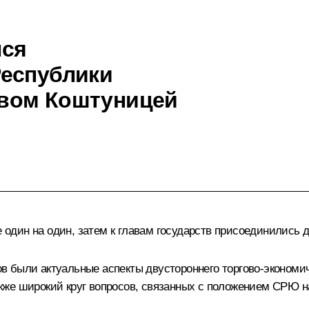
лся
Республики
вом Коштуницей
дин на один, затем к главам государств присоединились д
 были актуальные аспекты двустороннего торгово-экономиче
кже широкий круг вопросов, связанных с положением СРЮ н