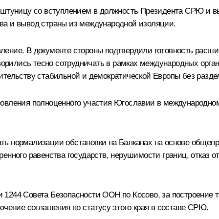
Коштуницу со вступлением в должность Президента СРЮ и в
ва и вывод страны из международной изоляции.
ение. В документе стороны подтвердили готовность расши
говорились тесно сотрудничать в рамках международных орг
ительству стабильной и демократической Европы без разде
овления полноценного участия Югославии в международном 
ть нормализации обстановки на Балканах на основе общепр
енного равенства государств, нерушимости границ, отказ о
1244 Совета Безопасности ООН по Косово, за построение т
ючение соглашения по статусу этого края в составе СРЮ.