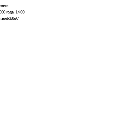
вости
000 года, 14:00
n.ru/d/38597