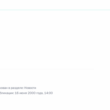
идентом Грузии Эдуардом
1
 председателем
1
 Корея Ким Ем Чжуном
седателем Государственной
1
ован в разделе:
Новости
бликации:
16 июня 2000 года, 14:00