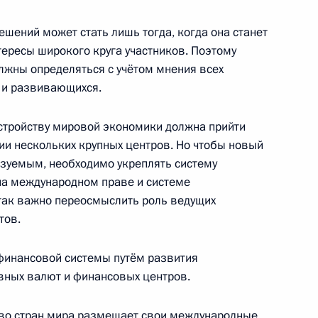
еля Фазиля Искандера
вом» IV степени
шений может стать лишь тогда, когда она станет
нтересы широкого круга участников. Поэтому
жны определяться с учётом мнения всех
 и развивающихся.
менений в статьи 40 и 151
стройству мировой экономики должна прийти
 Российской Федерации»
ии нескольких крупных центров. Но чтобы новый
зуемым, необходимо укреплять систему
на международном праве и системе
так важно переосмыслить роль ведущих
тов.
зменений в статьи 404 и 405
 Российской Федерации»
 финансовой системы путём развития
ных валют и финансовых центров.
тво стран мира размещает свои международные