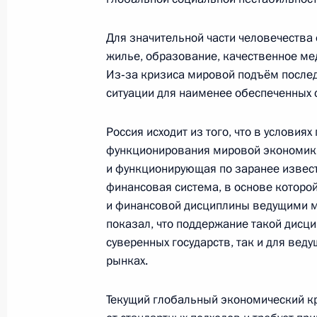
16 марта 2009 года, 14:30
Московская облас
Для значительной части человечества
жилье, образование, качественное ме
Из‑за кризиса мировой подъём послед
Опубликованы предложения Росси
ситуации для наименее обеспеченных 
к апрельскому саммиту «Группы дв
16 марта 2009 года, 10:00
Россия исходит из того, что в условия
функционирования мировой экономики
и функционирующая по заранее изве
финансовая система, в основе котор
Изменения в Уголовно-процессуаль
и финансовой дисциплины ведущими 
16 марта 2009 года, 09:50
показал, что поддержание такой дисц
суверенных государств, так и для вед
рынках.
Закон, направленный на усиление
военнослужащих и членов их семей
Текущий глобальный экономический кр