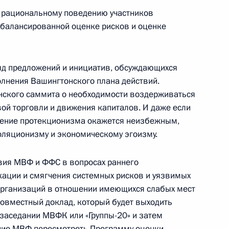
к рациональному поведению участников
сбалансированной оценке рисков и оценке
го в области агрохимии
 с 95-летием
яд предложений и инициатив, обсуждающихся
олнения Вашингтонского плана действий.
ского саммита о необходимости воздерживаться
вой торговли и движения капиталов. И даже если
иление протекционизма окажется неизбежным,
го в области управления,
золяционизму и экономическому эгоизму.
их аппаратов, заместителя
математики РАН Эфраима
ия МВФ и ФФС в вопросах раннего
ации и смягчения системных рисков и уязвимых
х организаций в отношении имеющихся слабых мест
овместный доклад, который будет выходить
 заседании МВФК или «Группы-20» и затем
ние МВФ пересмотреть Программу оценки