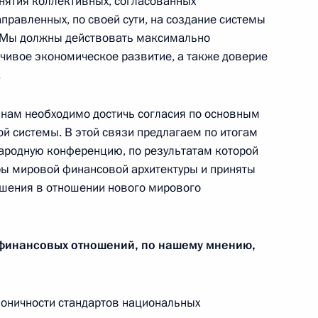
инятия коллективных, согласованных
правленных, по своей сути, на создание системы
 Мы должны действовать максимально
йчивое экономическое развитие, а также доверие
.
нам необходимо достичь согласия по основным
 системы. В этой связи предлагаем по итогам
ародную конференцию, по результатам которой
ции прав на воздушные суда
ры мировой финансовой архитектуры и приняты
шения в отношении нового мирового
финансовых отношений, по нашему мнению,
ведева с руководителем
1
мм «Первого канала»
моничности стандартов национальных