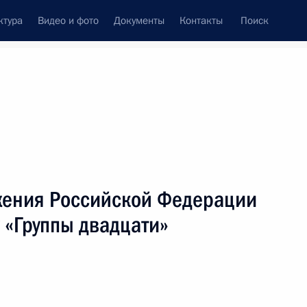
ктура
Видео и фото
Документы
Контакты
Поиск
венный Совет
Совет Безопасности
Комиссии и советы
леграммы
Сведения о Президенте
март, 2009
ть следующие материалы
жения Российской Федерации
 «Группы двадцати»
ть ответственность
ннолетних