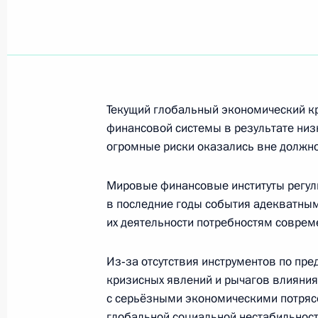
Рабочая встреча с Министром по 
чрезвычайным ситуациям и ликвид
бедствий Сергеем Шойгу
Текущий глобальный экономический к
16 марта 2009 года, 17:00
Московская облас
финансовой системы в результате низк
огромные риски оказались вне должно
Ответственность за преступления 
Мировые финансовые институты регул
должна быть ужесточена
в последние годы события адекватным
их деятельности потребностям соврем
16 марта 2009 года, 16:00
Московская облас
Из‑за отсутствия инструментов по пр
кризисных явлений и рычагов влияния 
Рабочая встреча с Первым замести
с серьёзными экономическими потряс
Правительства Игорем Шуваловым
глобальной социальной нестабильност