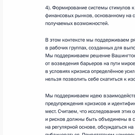
14 марта 2009 года, 13:45
4). Формирование системы стимулов 
финансовых рынков, основанному на 
получаемых возможностей.
Дмитрий Медведев поздравил учёно
и почвоведения Виктора Панникова
В этом контексте мы поддерживаем р
в рабочих группах, созданных для вып
14 марта 2009 года, 11:00
Мы поддерживаем решение Вашингтон
от возведения барьеров на пути миро
в условиях кризиса определённое ус
Дмитрий Медведев поздравил учёно
нельзя позволить себе скатиться к и
баллистики и навигации космическ
директора Института прикладной 
Мы поддерживаем идею взаимодейств
Акима с 80-летием
предупреждения кризисов и идентифик
мест. Считаем, что исследования эти
14 марта 2009 года, 10:30
и рисков должны быть объединены в с
на регулярной основе, обсуждаться на
публиковаться. Приветствуем намере