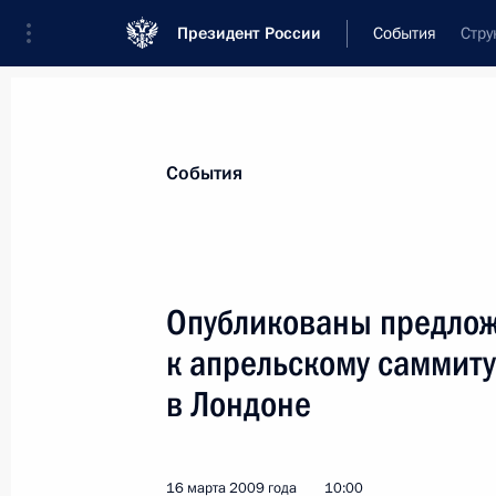
Президент России
События
Стру
Президент
Администрация
Государст
Новости
Стенограммы
Поездки
Те
События
Показа
Опубликованы предло
к апрельскому саммиту
16 марта 2009 года, понедельник
в Лондоне
Дмитрий Медведев предложил усили
за преступления против несоверше
16 марта 2009 года, 18:53
16 марта 2009 года
10:00