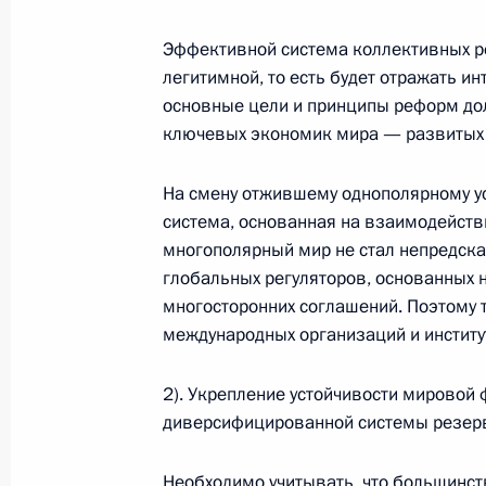
Дмитрий Медведев наградил писат
орденом «За заслуги перед Отечест
Эффективной система коллективных ре
легитимной, то есть будет отражать и
15 марта 2009 года, 10:00
основные цели и принципы реформ дол
ключевых экономик мира — развитых
Федеральный закон «О внесении из
На смену отжившему однополярному у
Уголовно-процессуального кодекса
система, основанная на взаимодейств
15 марта 2009 года, 09:50
многополярный мир не стал непредска
глобальных регуляторов, основанных 
многосторонних соглашений. Поэтому 
международных организаций и институ
Федеральный закон «О внесении и
Уголовно-процессуального кодекса
2). Укрепление устойчивости мировой
15 марта 2009 года, 09:40
диверсифицированной системы резерв
Необходимо учитывать, что большинс