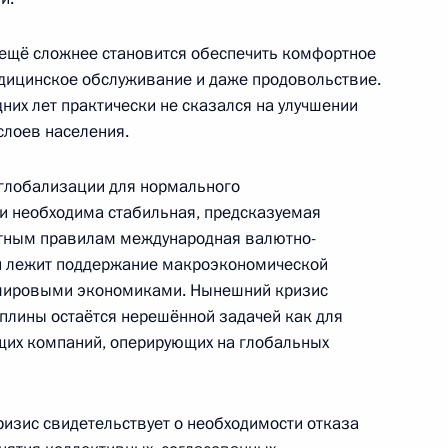
ть, Горки
 ещё сложнее становится обеспечить комфортное
дицинское обслуживание и даже продовольствие.
них лет практически не сказался на улучшении
йской Федерации
слоев населения.
адцати» в Лондоне
х глобализации для нормального
 необходима стабильная, предсказуемая
стным правилам международная валютно-
ой лежит поддержание макроэкономической
ный кодекс
мировыми экономиками. Нынешний кризис
иплины остаётся нерешённой задачей как для
ущих компаний, оперирующих на глобальных
 социальной защищённости
изис свидетельствует о необходимости отказа