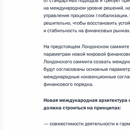
от стандартных подходов и требует пр
16 марта 2009 года, 09:40
на международном уровне решений, на
управления процессом глобализации.
решительно, чтобы восстановить усто
Изменения в Налоговый кодекс
и стабильность на финансовых рынках
16 марта 2009 года, 09:30
На предстоящем Лондонском саммите 
параметрам новой мировой финансовой
Лондонского саммита созвать междун
Закон о государственной регистра
будут согласованы основные парамет
16 марта 2009 года, 09:20
международные конвенционные согла
финансового порядка.
Новая международная архитектура 
15 марта 2009 года, воскресенье
должна строиться на принципах:
Опубликована беседа Дмитрия Мед
дирекции информационных програ
— совместимости деятельности и гар
Кириллом Клеймёновым