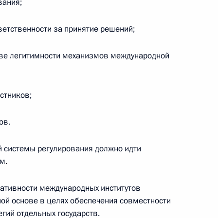
вания;
етственности за принятие решений;
ве легитимности механизмов международной
 Ответы на вопросы
1
28м
ионных программ «Первого
стников;
ов.
теля Юрия Бондарева с 85-
 системы регулирования должно идти
м.
тативности международных институтов
ой основе в целях обеспечения совместности
гий отдельных государств.