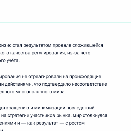
делам гражданской обороны,
1
ации последствий стихийных
ризис стал результатом провала сложившейся
ть, Горки
ого качества регулирования, из‑за чего
го учёта.
против несовершеннолетних
1
ирования не отреагировали на происходящие
и действиями, что подтвердило несоответствие
енного многополярного мира.
ть, Горки
едотвращению и минимизации последствий
на стратегии участников рынка, мир столкнулся
телем Председателя
1
ениями и — как результат — с ростом
и.