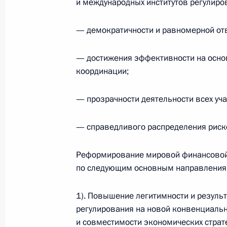
и международных институтов регулиро
15 марта 2009 года, 13:00
— демократичности и равномерной отв
— достижения эффективности на осно
Разговор с Дмитрием Медведевым.
координации;
руководителя дирекции информац
канала» Кирилла Клеймёнова
— прозрачности деятельности всех уча
15 марта 2009 года, 13:00
— справедливого распределения риск
Дмитрий Медведев поздравил писа
Реформирование мировой финансовой
по следующим основным направления
летием
15 марта 2009 года, 11:30
1). Повышение легитимности и резуль
регулирования на новой конвенциальн
и совместимости экономических страте