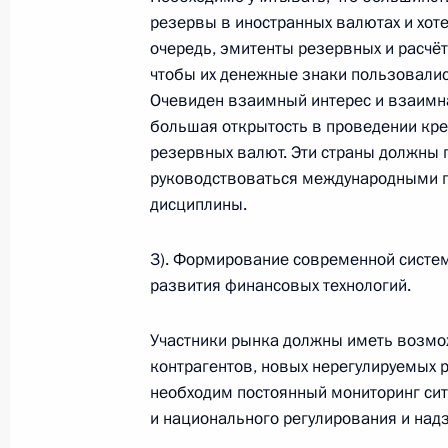
Федеральный закон «О внесении и
резервы в иностранных валютах и хоте
Российской Федерации и отдельны
очередь, эмитенты резервных и расчё
чтобы их денежные знаки пользовались
Российской Федерации»
Очевиден взаимный интерес и взаимн
15 марта 2009 года, 09:30
большая открытость в проведении кре
резервных валют. Эти страны должны 
руководствоваться международными 
14 марта 2009 года, суббота
дисциплины.
Дмитрий Медведев выразил собол
3). Формирование современной систем
туристов, погибших в результате к
развития финансовых технологий.
14 марта 2009 года, 14:00
Участники рынка должны иметь возмо
контрагентов, новых нерегулируемых 
необходим постоянный мониторинг сит
Телефонный разговор с Премьер-м
и национального регулирования и над
Раддом