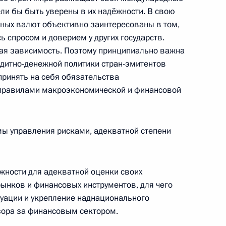
зменений в Лесной кодекс
ли бы быть уверены в их надёжности. В свою
е законодательные акты
тных валют объективно заинтересованы в том,
 спросом и доверием у других государств.
ая зависимость. Поэтому принципиально важна
дитно-денежной политики стран-эмитентов
принять на себя обязательства
правилами макроэкономической и финансовой
езнования родным и близким
ы управления рисками, адекватной степени
рушения автобуса во Вьетнаме
жности для адекватной оценки своих
рынков и финансовых инструментов, для чего
уации и укрепление наднационального
инистром Австралии Кевином
зора за финансовым сектором.