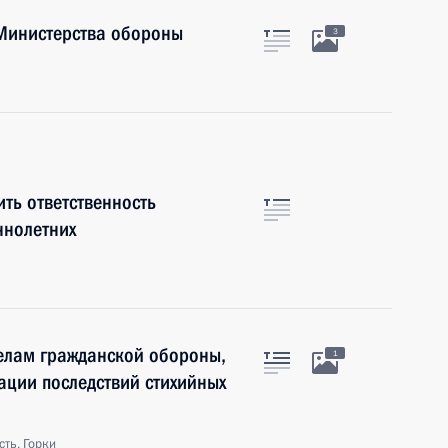
Министерства обороны
3
ть ответственность
ннолетних
делам гражданской обороны,
1
ации последствий стихийных
ть, Горки