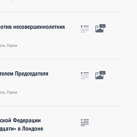
против несовершеннолетних
1
ть, Горки
телем Председателя
1
ть, Горки
йской Федерации
адцати» в Лондоне