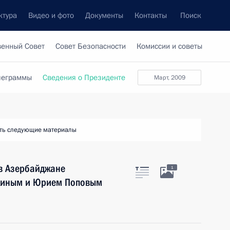
ктура
Видео и фото
Документы
Контакты
Поиск
венный Совет
Совет Безопасности
Комиссии и советы
леграммы
Сведения о Президенте
март, 2009
ть следующие материалы
 в Азербайджане
1
хиным и Юрием Поповым