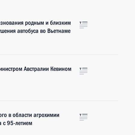
езнования родным и близким
рушения автобуса во Вьетнаме
инистром Австралии Кевином
го в области агрохимии
 с 95-летием