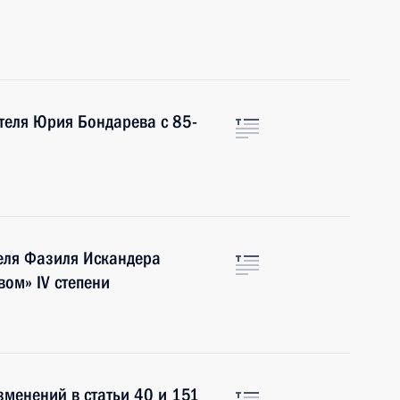
теля Юрия Бондарева с 85-
еля Фазиля Искандера
вом» IV степени
менений в статьи 40 и 151