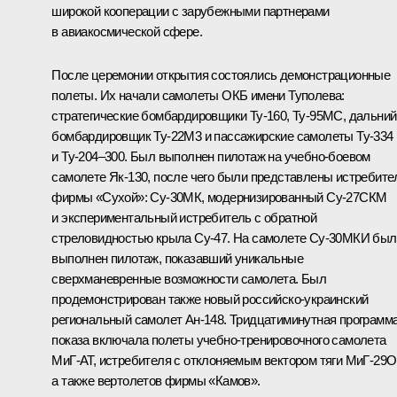
широкой кооперации с зарубежными партнерами
в авиакосмической сфере.
После церемонии открытия состоялись демонстрационные
полеты. Их начали самолеты ОКБ имени Туполева:
стратегические бомбардировщики Ту-160, Ту-95МС, дальний
бомбардировщик Ту-22М3 и пассажирские самолеты Ту-334
и Ту-204–300. Был выполнен пилотаж на учебно-боевом
самолете Як-130, после чего были представлены истребите
фирмы «Сухой»: Су-30МК, модернизированный Су-27СКМ
и экспериментальный истребитель с обратной
стреловидностью крыла Су-47. На самолете Су-30МКИ был
выполнен пилотаж, показавший уникальные
сверхманевренные возможности самолета. Был
продемонстрирован также новый российско-украинский
региональный самолет Ан-148. Тридцатиминутная программ
показа включала полеты учебно-тренировочного самолета
МиГ-АТ, истребителя с отклоняемым вектором тяги МиГ-29О
а также вертолетов фирмы «Камов».