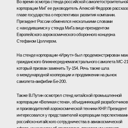
Во время осмотра стенда российской самолетостроительно
корпорации МиГ ее руководитель Алексей Федоров рассказ
главе государства о перспективах развития компании.
Президент России обменялся несколькими словами
с находившимся у стенда МиГа вице-президентом
Европейского аэрокосмического оборонного концерна
Стефаном Цоллером.
На стенде корпорации «Иркут» был продемонстрирован мак
гражданского ближнесреднемагистрального самолета МС-21
который призван заменить Ту-154. Речь также шла
о международной кооперации и продвижении на рынок
самолета-амфибии Бе-200.
Также В.Путин осмотрел стенд китайской промышленной
корпорации «Великая стена», объединяющей разработчиков
и производителей аэрокосмической техники КНР. Президент
интересовался у представителей корпорации перспективам
российско-китайского сотрудничества в авиакосмической