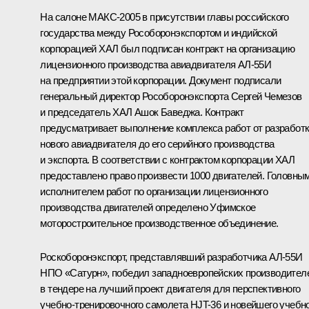
На салоне МАКС-2005 в присутствии главы российского
государства между Рособоронэкспортом и индийской
корпорацией ХАЛ был подписан контракт на организацию
лицензионного производства авиадвигателя АЛ-55И
на предприятии этой корпорации. Документ подписали
генеральный директор Рособоронэкспорта Сергей Чемезов
и председатель ХАЛ Ашок Баведжа. Контракт
предусматривает выполнение комплекса работ от разработ
нового авиадвигателя до его серийного производства
и экспорта. В соответствии с контрактом корпорации ХАЛ
предоставлено право произвести 1000 двигателей. Головны
исполнителем работ по организации лицензионного
производства двигателей определено Уфимское
моторостроительное производственное объединение.
Роскоборонэкспорт, представлявший разработчика АЛ-55И
НПО «Сатурн», победил западноевропейских производител
в тендере на лучший проект двигателя для перспективного
учебно-тренировочного самолета HJT-36 и новейшего учебн