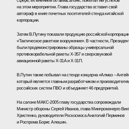
сфере, их мнением об авиасалоне, пожелал им успехов
на этом мероприятии. Глава государства оставил свой
автограф в книге почетных посетителей стенда китайской
корпорации.
Затем В.Путину показали продукцию российской корпораци
«Тактическое ракетное вооружение». В частности, Президен
были продемонстрированы образцы универсальной
противокорабельной ракеты Х-357 и сверхзвуковой
авиационной ракеты Х-31А и Х-31П.
В.Путин также побывал на стенде концерна «Алмаз – Антей»
который является главным разработчиком и производителе
российских систем ПВО и объединяет 46 предприятий.
На салоне МАКС-2005 главу государства сопровождали
Министр обороны Сергей Иванов, глава Минпромэнерго Вик
Христенко, руководители Роскосмоса Анатолий Перминов
и Роспрома Борис Алешин.