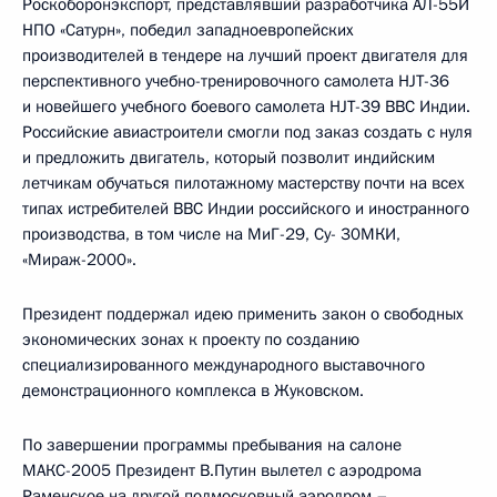
Роскоборонэкспорт, представлявший разработчика АЛ-55И
НПО «Сатурн», победил западноевропейских
производителей в тендере на лучший проект двигателя для
перспективного учебно-тренировочного самолета HJT-36
и новейшего учебного боевого самолета HJT-39 ВВС Индии.
Российские авиастроители смогли под заказ создать с нуля
и предложить двигатель, который позволит индийским
летчикам обучаться пилотажному мастерству почти на всех
типах истребителей ВВС Индии российского и иностранного
производства, в том числе на МиГ-29, Су- 30МКИ,
«Мираж-2000».
Президент поддержал идею применить закон о свободных
экономических зонах к проекту по созданию
специализированного международного выставочного
демонстрационного комплекса в Жуковском.
По завершении программы пребывания на салоне
МАКС-2005 Президент В.Путин вылетел с аэродрома
Раменское на другой подмосковный аэродром –