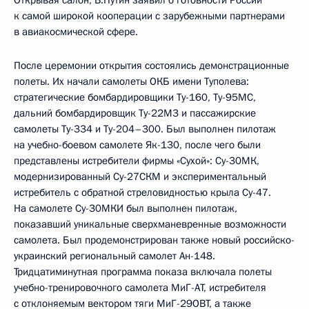
Открывая салон, В.Путин заявил о готовности России
к самой широкой кооперации с зарубежными партнерами
в авиакосмической сфере.
После церемонии открытия состоялись демонстрационные
полеты. Их начали самолеты ОКБ имени Туполева:
стратегические бомбардировщики Ту-160, Ту-95МС,
дальний бомбардировщик Ту-22М3 и пассажирские
самолеты Ту-334 и Ту-204–300. Был выполнен пилотаж
на учебно-боевом самолете Як-130, после чего были
представлены истребители фирмы «Сухой»: Су-30МК,
модернизированный Су-27СКМ и экспериментальный
истребитель с обратной стреловидностью крыла Су-47.
На самолете Су-30МКИ был выполнен пилотаж,
показавший уникальные сверхманевренные возможности
самолета. Был продемонстрирован также новый российско-
украинский региональный самолет Ан-148.
Тридцатиминутная программа показа включала полеты
учебно-тренировочного самолета МиГ-АТ, истребителя
с отклоняемым вектором тяги МиГ-29ОВТ, а также