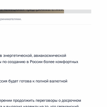
вие участникам и гостям
принимателями.
х-юристов и специалистов
 посвященной 60-летию
Объединенных Наций
в энергетической, авиакосмической
ы по созданию в России более комфортных
мерах по выполнению
ОН 1591 от 29 марта
оссия будет готова к полной валютной
мерении продолжить переговоры о досрочном
 и выразил надежду на то, что германский