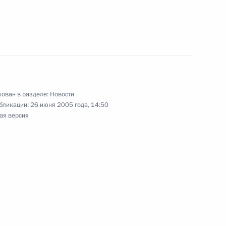
 урегулированию – США,
фенсоном
ущими американскими
2
ован в разделе:
Новости
бликации:
26 июня 2005 года, 14:50
ая версия
 Константиновский Дворец
а Ахмадинежада с избранием
публики Иран