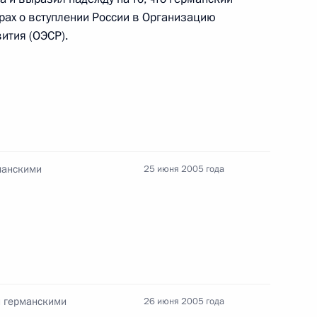
дателя Комиссии по вопросам
рах о вступлении России в Организацию
и, ректора Московской
ития (ОЭСР).
емии Олега Кутафина с днем
манскими
25 июня 2005 года
экономики – диверсификация
1
 качественно новых
и германскими
26 июня 2005 года
представителем «квартета»
1