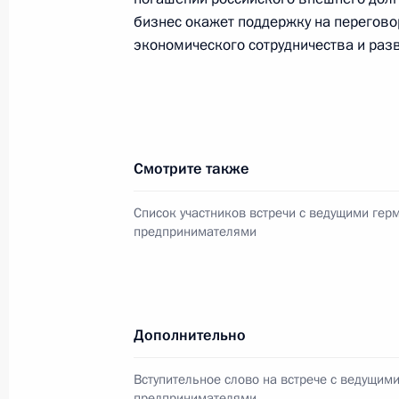
Владимир Путин поздравил предсе
бизнес окажет поддержку на перегово
гражданства при Президенте Росси
экономического сотрудничества и разв
государственной юридической акад
рождения
26 июня 2005 года, 00:00
Смотрите также
25 июня 2005 года, суббота
Список участников встречи с ведущими гер
предпринимателями
Принципиальный курс российской 
и последовательное формирование
инновационных источников роста
25 июня 2005 года, 17:46
Дополнительно
Вступительное слово на встрече с ведущим
Владимир Путин встретился со спец
предпринимателями