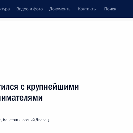
ктура
Видео и фото
Документы
Контакты
Поиск
венный Совет
Совет Безопасности
Комиссии и советы
леграммы
Сведения о Президенте
июнь, 2005
ть следующие материалы
тился с крупнейшими
нимателями
пнейшими германскими
3
г, Константиновский Дворец
 Константиновский Дворец