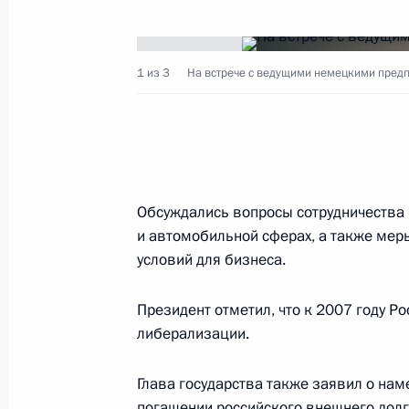
Владимир Путин направил приветст
1 из 3
На встрече с ведущими немецкими пред
международной конференции учены
в области международного права,
Победы и созданию Организации 
26 июня 2005 года, 00:00
Обсуждались вопросы сотрудничества 
и автомобильной сферах, а также мер
Владимир Путин подписал Указ «О 
условий для бизнеса.
резолюции Совета Безопасности О
2005 года»
Президент отметил, что к 2007 году Р
либерализации.
26 июня 2005 года, 00:00
Глава государства также заявил о на
погашении российского внешнего долга