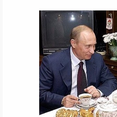
Владимир Путин направил письмо 
Олимпийский комитет
11 ноября 2004 года, 00:00
Владимир Путин утвердил изменен
2004 года
11 ноября 2004 года, 00:00
Владимир Путин поздравил Хамида
Президентом переходного Исламско
11 ноября 2004 года, 00:00