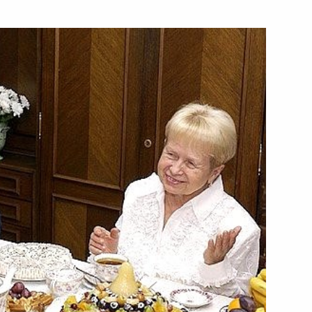
в Международный
ия в федеральном бюджете
 Карзая с его избранием
го Государства Афганистан