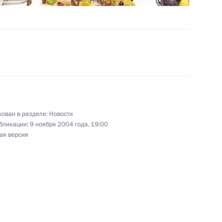
ьный закон «О создании
Лескенского районного суда
»
 ратификации соглашения
ован в разделе:
Новости
ермании об облегчении
бликации:
9 ноября 2004 года, 19:00
ая версия
ьное поздравление
язи с победой