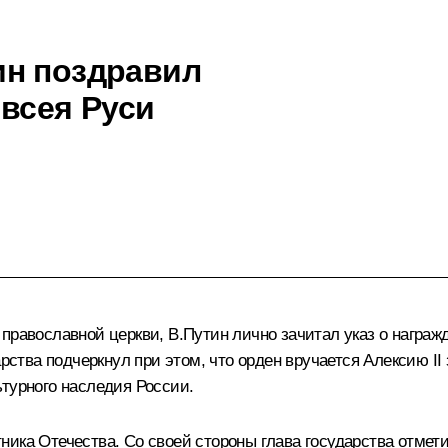
ин поздравил
 всея Руси
православной церкви, В.Путин лично зачитал указ о награж
арства подчеркнул при этом, что орден вручается Алексию I
ьтурного наследия России.
ика Отечества. Со своей стороны глава государства отмети