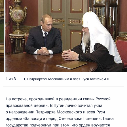
1 из 3
С Патриархом Московским и всея Руси Алексием II.
На встрече, проходившей в резиденции главы Русской
православной церкви, В.Путин лично зачитал указ
о награждении Патриарха Московского и всея Руси
орденом «За заслуги перед Отечеством» I степени. Глава
государства подчеркнул при этом, что орден вручается