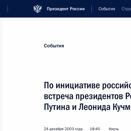
Президент России
События
Стру
Президент
Администрация
Государст
Новости
Стенограммы
Поездки
Те
События
Показа
По инициативе россий
встреча президентов 
Президент России поздравил генер
Попова со знаменательным юбилее
Путина и Леонида Куч
рождения
25 декабря 2003 года, 00:00
24 декабря 2003 года
18:40
Керчь