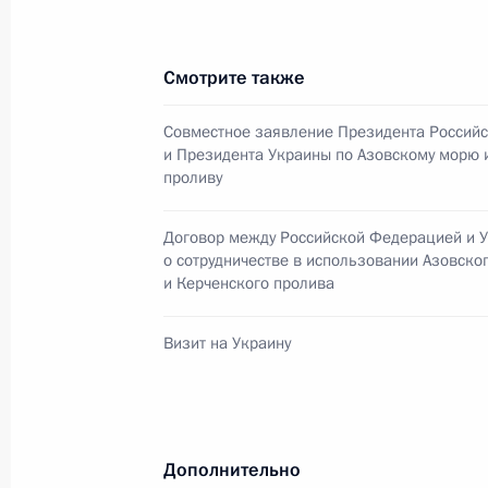
Президент России подписал Указ о
Грызлова от должности Министра вн
Смотрите также
с избранием депутатом Государств
24 декабря 2003 года, 00:00
Совместное заявление Президента Россий
и Президента Украины по Азовскому морю 
проливу
Президент России направил телегр
Договор между Российской Федерацией и 
соболезнования родным и близким
о сотрудничестве в использовании Азовско
Трояновского в связи с его кончин
и Керченского пролива
24 декабря 2003 года, 00:00
Визит на Украину
Президент России подписал Федер
Пенсионного фонда Российской Фе
Дополнительно
принятый Государственной Думой 