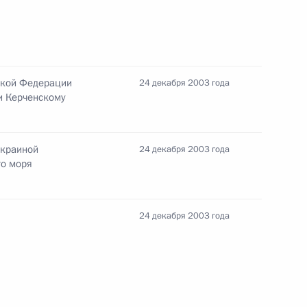
б освобождении Бориса
утренних дел в связи
енной Думы четвертого созыва
ской Федерации
24 декабря 2003 года
и Керченскому
амму, в которой выразил
Украиной
24 декабря 2003 года
 известного дипломата Олега
го моря
ой
24 декабря 2003 года
альный закон «О бюджете
дерации на 2004 год»,
21 ноября 2003 года