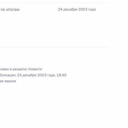
10 декабря 2003 года
 по итогам
24 декабря 2003 года
альный закон «Об исполнении
ования Российской
 Государственной Думой
й Советом Федерации
ован в разделе:
Новости
бликации:
24 декабря 2003 года, 18:40
ая версия
тора, академика Российской
анкт-Петербургского союза
 75-летием