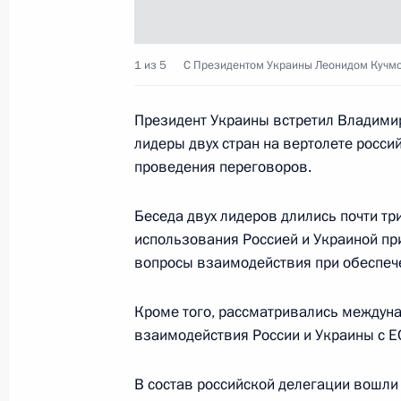
Владимир Путин и Леонид Кучма по
1 из 5
С Президентом Украины Леонидом Кучмо
незамедлительно приступить к реа
Группой высокого уровня Комплекс
Президент Украины встретил Владимир
по формированию Единого экономи
лидеры двух стран на вертолете росси
проведения переговоров.
24 декабря 2003 года, 18:50
Керчь
Беседа двух лидеров длились почти тр
использования Россией и Украиной пр
По инициативе российской стороны
вопросы взаимодействия при обеспече
президентов России и Украины Вл
Кучмы
Кроме того, рассматривались междуна
24 декабря 2003 года, 18:40
Керчь
взаимодействия России и Украины с ЕС
В состав российской делегации вошл