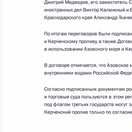
Дмитрий Медведев, его заместитель С
Владимир Путин направил приветств
иностранных дел Виктор Калюжный и В
партии «Единая Россия»
Краснодарского края Александр Ткаче
24 декабря 2003 года, 15:50
По итогам переговоров были подписа
и Керченскому проливу, а также Догов
Владимир Путин по телефону поздр
в использовании Азовского моря и Ке
Президента Азербайджана Ильхама
В договоре отмечается, что Азовское
24 декабря 2003 года, 13:40
внутренними водами Российской Феде
Согласно подписанным документам ро
Состоялся телефонный разговор В
и торговые суда пользуются в этом ре
с Президентом Финляндии Тарьей 
под флагом третьих государств могут 
24 декабря 2003 года, 12:30
Керченский пролив только по согласию