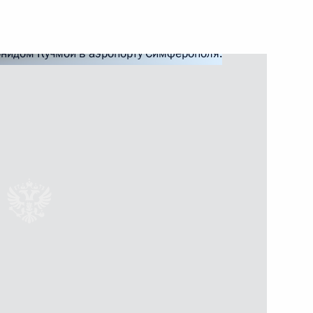
ический состав, учеников
зовательной школы № 281
ня ее образования
в — внутренние воды России
1
между Российской Федерацией
пользовании Азовского моря
ом по итогам переговоров