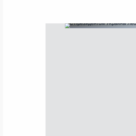
Владимир Путин поздравил педагог
и выпускников средней общеобра
Санкт-Петербурга с 55-летием со д
25 декабря 2003 года, 00:00
24 декабря 2003 года, среда
Азовское море и Керченский проли
и Украины, говорится в Договоре 
и Украиной о сотрудничестве в ис
и Керченского пролива, подписанн
президентов России и Украины
24 декабря 2003 года, 20:11