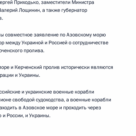
ергей Приходько, заместители Министра
ие в адрес делегатов съезда
алерий Лощинин, а также губернатор
в.
ны совместное заявление по Азовскому морю
ор между Украиной и Россией о сотрудничестве
авил с днем рождения
рченского пролива.
 Алиева
 море и Керченский пролив исторически являются
рации и Украины.
ссийские и украинские военные корабли
ладимира Путина
гионе свободой судоходства, а военные корабли
Халонен
заходить в Азовское море и проходить через
 и России, и Украины.