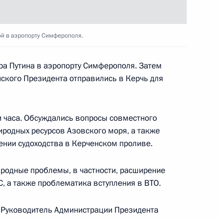
ручили правительствам
й в аэропорту Симферополя.
лизации подготовленного
а основных мер
а Путина в аэропорту Симферополя. Затем
ческого пространства
йского Президента отправились в Керчь для
и часа. Обсуждались вопросы совместного
иродных ресурсов Азовского моря, а также
 состоялась встреча
5
нии судоходства в Керченском проливе.
адимира Путина и Леонида
родные проблемы, в частности, расширение
, а также проблематика вступления в ВТО.
и Руководитель Администрации Президента