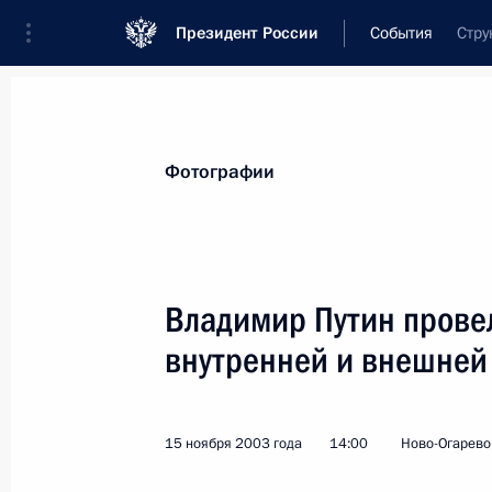
Президент России
События
Стру
Президент
Администрация
Государст
Новости
Стенограммы
Поездки
Те
Фотографии
Показа
Владимир Путин прове
внутренней и внешней
Владимир Путин подписал Указ «О
государственном унитарном предп
18 ноября 2003 года, 00:00
15 ноября 2003 года
14:00
Ново-Огарево