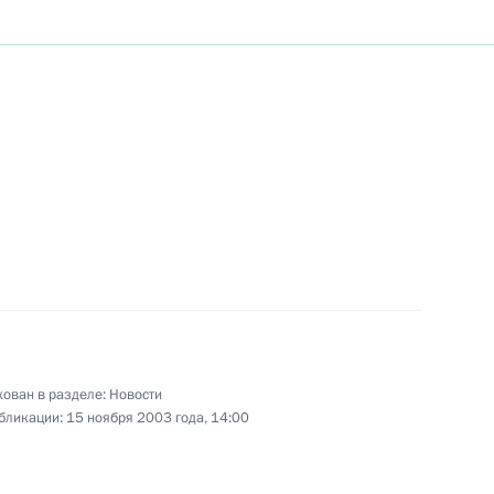
го архитектора СССР,
хитектуры и строительных
 передаче в собственность г.
й собственности акций
 «Аэропорт Внуково»
ован в разделе:
Новости
бликации:
15 ноября 2003 года, 14:00
резидента России