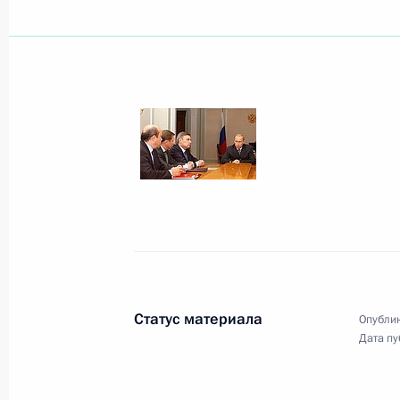
Владимир Путин поздравил народно
академика Российской академии ар
наук Виктора Егерева с 80-летием
18 ноября 2003 года, 00:00
Президент России подписал Указ «О
Москвы находящихся в федерально
открытого акционерного общества
18 ноября 2003 года, 00:00
Статус материала
Опублик
Дата пу
17 ноября 2003 года, понедельник
Состоялся телефонный разговор П