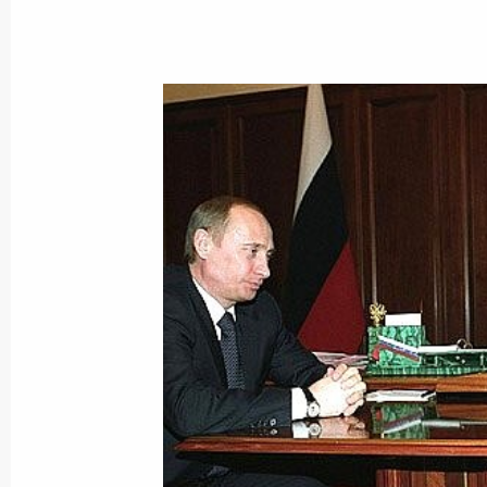
Президент провел рабочую встречу
представителем в Северо-Западно
Валентиной Матвиенко
29 марта 2003 года, 14:05
Ново-Огарево
Владимир Путин направил ответное
норвежского отделения экологичес
Трулсу Гуловсену
29 марта 2003 года, 00:00
Владимир Путин поздравил заслуже