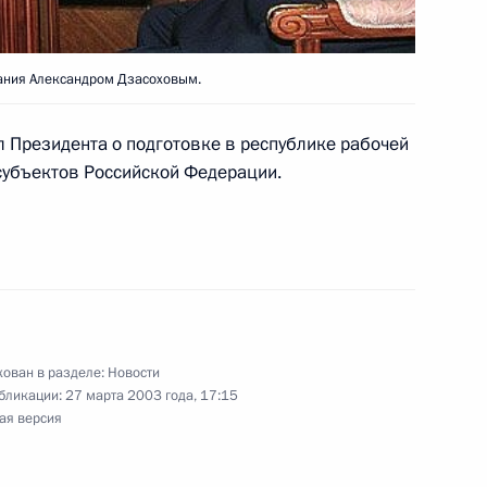
итона с 80-летием
ания Александром Дзасоховым.
 Президента о подготовке в республике рабочей
твие открывающемуся сегодня
субъектов Российской Федерации.
Россия»
мьер-министром Ливана
1
ован в разделе:
Новости
бликации:
27 марта 2003 года, 17:15
ая версия