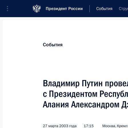
Президент России
События
Стру
Президент
Администрация
Государст
Новости
Стенограммы
Поездки
Те
События
Показа
Владимир Путин провел
с Президентом Республ
29 марта 2003 года, суббота
Алания Александром Д
Владимир Путин провел совещание
и внешней политики
29 марта 2003 года, 18:10
Ново-Огарево
27 марта 2003 года
17:15
Москва, Кремл