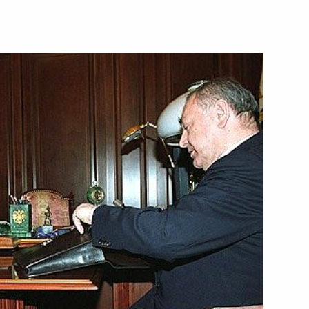
 со своим полномочным
1
м федеральном округе
 послание руководителю
кой организации «Гринпис»
нного деятеля искусств