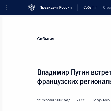
Президент России
События
Стру
Президент
Администрация
Государст
Новости
Стенограммы
Поездки
Те
События
Показа
Владимир Путин встре
французских регионал
Владимир Путин провел встречу с 
«Росавиакосмоса» Юрием Коптевы
14 февраля 2003 года, 14:10
Москва, Крем
12 февраля 2003 года
21:55
Бордо, Гост