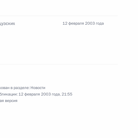
вие участникам
енного 100-летию со дня
цузских
12 февраля 2003 года
ксандрова
присуждении премий
в области литературы
ован в разделе:
Новости
бликации:
12 февраля 2003 года, 21:55
ая версия
седателем Правительства
1