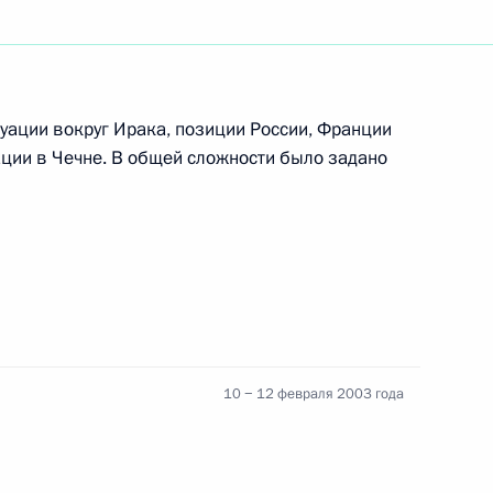
ение известному ученому,
е в связи с его 75-летием
туации вокруг Ирака, позиции России, Франции
ации в Чечне. В общей сложности было задано
тречу с Председателем Совета
1
ль
Булата Окуджавы 2002 года
10 − 12 февраля 2003 года