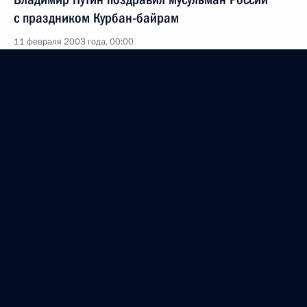
с праздником Курбан-байрам
11 февраля 2003 года, 00:00
Владимир Путин поздравил Президента
хоккейного клуба «Спартак» Бориса Майорова
с 65-летием
11 февраля 2003 года, 00:00
10 февраля 2003 года, понедельник
В Елисейском дворце Президент Франции Жак
Ширак дал торжественный обед в честь
Владимира Путина
10 февраля 2003 года, 23:35