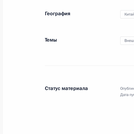
Ввод в эксплуатацию гидроагрега
География
Кита
22 мая 2014 года, 12:10
Амурская область,
Темы
Внеш
Совещание о ходе строительства 
22 мая 2014 года, 11:30
Амурская область
Беседа с фермером Александром К
Статус материала
Опублик
Дата пу
22 мая 2014 года, 11:20
Совещание о ходе ликвидации пос
на Дальнем Востоке