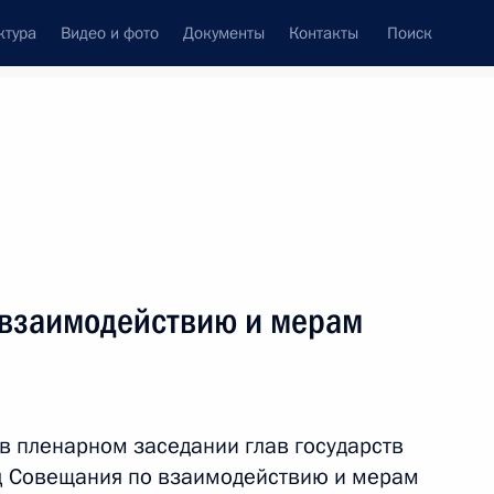
ктура
Видео и фото
Документы
Контакты
Поиск
венный Совет
Совет Безопасности
Комиссии и советы
леграммы
Сведения о Президенте
май, 2014
ть следующие материалы
 взаимодействию и мерам
ндийской БДП Нарендрой
в пленарном заседании глав государств
иц Совещания по взаимодействию и мерам