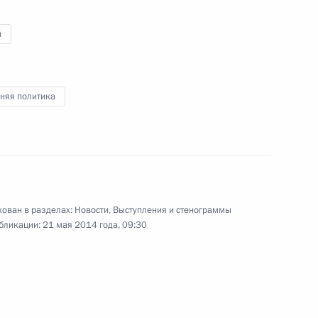
та Саяно-Шушенской ГЭС
1
й
 Нижне-Бурейская ГЭС
няя политика
космодрома Восточный
4
8м
уксенко
1
ован в разделах:
Новости
,
Выступления и стенограммы
бликации:
21 мая 2014 года, 09:30
ледствий наводнения
3
14м