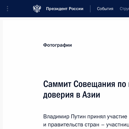
Президент России
События
Стру
Президент
Администрация
Государст
Новости
Стенограммы
Поездки
Те
Фотографии
Показа
Саммит Совещания по
доверия в Азии
Телефонный разговор с лидером и
Моди
23 мая 2014 года, 14:00
Владимир Путин принял участие 
и правительств стран – участн