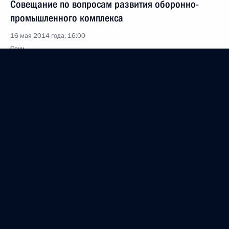
Совещание по вопросам развития оборонно-
промышленного комплекса
16 мая 2014 года, 16:00
Сочи
Встреча с представителями крымских татар
16 мая 2014 года, 15:00
Сочи
Телефонный разговор с Премьер-министром
Турции Реджепом Тайипом Эрдоганом
16 мая 2014 года, 14:50
15 мая 2014 года, четверг