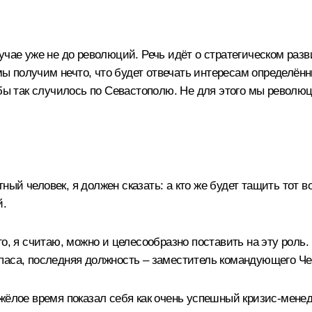
учае уже не до революций. Речь идёт о стратегическом разв
мы получим нечто, что будет отвечать интересам определённы
обы так случилось по Севастополю. Не для этого мы револю
стный человек, я должен сказать: а кто же будет тащить тот 
й.
го, я считаю, можно и целесообразно поставить на эту роль
паса, последняя должность – заместитель командующего Че
яжёлое время показал себя как очень успешный кризис-мене