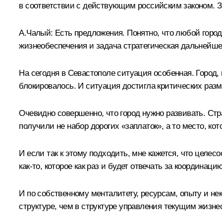
в соответствии с действующим российским законом. Зн
А.Чалый:
Есть предложения. Понятно, что любой город
жизнеобеспечения и задача стратегическая дальнейшег
На сегодня в Севастополе ситуация особенная. Город, п
блокировалось. И ситуация достигла критических разм
Очевидно совершенно, что город нужно развивать. Стр
получили не набор дорогих «заплаток», а то место, ко
И если так к этому подходить, мне кажется, что целесо
как‑то, которое как раз и будет отвечать за координаци
И по собственному менталитету, ресурсам, опыту и нек
структуре, чем в структуре управления текущим жизне